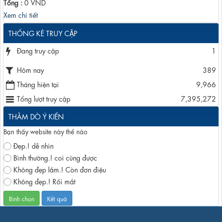
Tổng :
0
VND
Xem chi tiết
THỐNG KÊ TRUY CẬP
Đang truy cập
1
Hôm nay
389
Tháng hiện tại
9,966
Tổng lượt truy cập
7,395,272
THẰM DÒ Ý KIẾN
Bạn thấy website này thế nào
Đẹp.! dễ nhìn
Bình thường.! coi cũng được
Không đẹp lắm.! Còn đơn điệu
Không đẹp.! Rối mắt