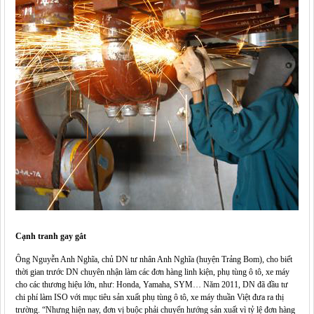
Cạnh tranh gay gắt
Ông Nguyễn Anh Nghĩa, chủ DN tư nhân Anh Nghĩa (huyện Trảng Bom), cho biết
thời gian trước DN chuyên nhận làm các đơn hàng linh kiện, phụ tùng ô tô, xe máy
cho các thương hiệu lớn, như: Honda, Yamaha, SYM… Năm 2011, DN đã đầu tư
chi phí làm ISO với mục tiêu sản xuất phụ tùng ô tô, xe máy thuần Việt đưa ra thị
trường. “Nhưng hiện nay, đơn vị buộc phải chuyển hướng sản xuất vì tỷ lệ đơn hàng