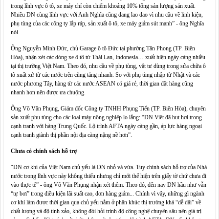
trong lĩnh vực ô tô, xe máy chỉ còn chiếm khoảng 10% tổng sản lượng sản xuất.
Nhiều DN cùng lĩnh vực với Anh Nghĩa cũng đang lao đao vì nhu cầu về linh kiện,
phụ tùng của các công ty lắp ráp, sản xuất ô tô, xe máy giảm sút mạnh” - ông Nghĩa
nói.
Ông Nguyễn Minh Đức, chủ Garage ô tô Đức tại phường Tân Phong (TP. Biên
Hòa), nhận xét các dòng xe ô tô từ Thái Lan, Indonesia… xuất hiện ngày càng nhiều
tại thị trường Việt Nam. Theo đó, nhu cầu về phụ tùng, vật tư dùng trong sửa chữa ô
tô xuất xứ từ các nước trên cũng tăng nhanh. So với phụ tùng nhập từ Nhật và các
nước phương Tây, hàng từ các nước ASEAN có giá rẻ, thời gian đặt hàng cũng
nhanh hơn nên được ưa chuộng.
Ông Võ Văn Phụng, Giám đốc Công ty TNHH Phụng Tiến (TP. Biên Hòa), chuyên
sản xuất phụ tùng cho các loại máy nông nghiệp lo lắng: “DN Việt đã hụt hơi trong
cạnh tranh với hàng Trung Quốc. Lộ trình AFTA ngày càng gần, áp lực hàng ngoại
cạnh tranh giành thị phần nội địa càng nặng nề hơn”.
Chưa có chính sách hỗ trợ
“DN cơ khí của Việt Nam chủ yếu là DN nhỏ và vừa. Tuy chính sách hỗ trợ của Nhà
nước trong lĩnh vực này không thiếu nhưng chỉ mới thể hiện trên giấy tờ chứ chưa đi
vào thực tế” - ông Võ Văn Phụng nhận xét thêm. Theo đó, đến nay DN hầu như vẫn
“tự bơi” trong điều kiện lãi suất cao, đơn hàng giảm... Chính vì vậy, những gì ngành
cơ khí làm được thời gian qua chủ yếu nằm ở phân khúc thị trường khá “dễ dãi” về
chất lượng và độ tinh xảo, không đòi hỏi trình độ công nghệ chuyên sâu nên giá trị