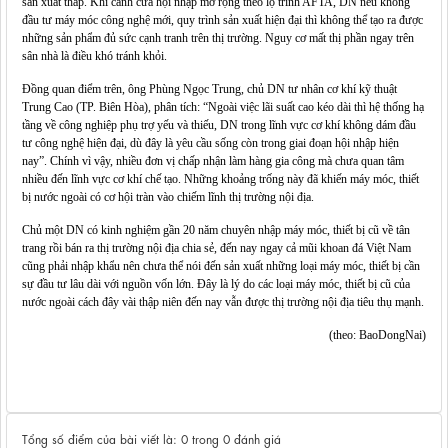
sản xuất thấp. Khi cánh cửa hội nhập mở rộng theo lộ trình AFTA, DN nếu không
đầu tư máy móc công nghệ mới, quy trình sản xuất hiện đại thì không thể tạo ra được
những sản phẩm đủ sức cạnh tranh trên thị trường. Nguy cơ mất thị phần ngay trên
sân nhà là điều khó tránh khỏi.
Đồng quan điểm trên, ông Phùng Ngọc Trung, chủ DN tư nhân cơ khí kỹ thuật
Trung Cao (TP. Biên Hòa), phân tích: “Ngoài việc lãi suất cao kéo dài thì hệ thống hạ
tầng về công nghiệp phụ trợ yếu và thiếu, DN trong lĩnh vực cơ khí không dám đầu
tư công nghệ hiện đại, dù đây là yêu cầu sống còn trong giai đoạn hội nhập hiện
nay”. Chính vì vậy, nhiều đơn vị chấp nhận làm hàng gia công mà chưa quan tâm
nhiều đến lĩnh vực cơ khí chế tạo. Những khoảng trống này đã khiến máy móc, thiết
bị nước ngoài có cơ hội tràn vào chiếm lĩnh thị trường nội địa.
Chủ một DN có kinh nghiệm gần 20 năm chuyên nhập máy móc, thiết bị cũ về tân
trang rồi bán ra thị trường nội địa chia sẻ, đến nay ngay cả mũi khoan đá Việt Nam
cũng phải nhập khẩu nên chưa thể nói đến sản xuất những loại máy móc, thiết bị cần
sự đầu tư lâu dài với nguồn vốn lớn. Đây là lý do các loại máy móc, thiết bị cũ của
nước ngoài cách đây vài thập niên đến nay vẫn được thị trường nội địa tiêu thụ mạnh.
(theo: BaoDongNai)
Tổng số điểm của bài viết là: 0 trong 0 đánh giá