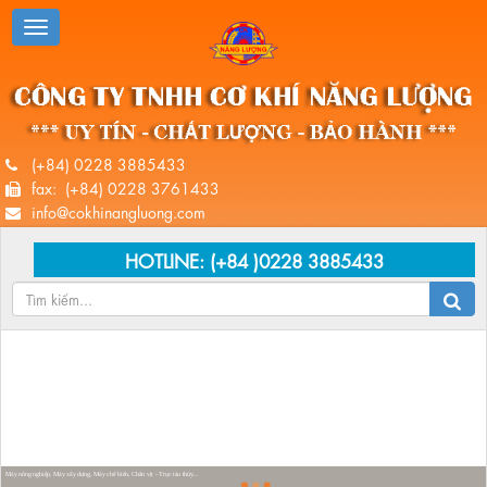
(+84) 0228 3885433
fax: (+84) 0228 3761433
info@cokhinangluong.com
HOTLINE:
(+84 )0228 3885433
Máy nông nghiệp, Máy xây dựng, Máy chế biến, Chân vịt - Trục tàu thủy...