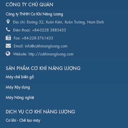
CÔNG TY CHỦ QUẢN
Công ty TNHH Cơ Khí Năng Lượng
Địa chỉ:
Đường 32, Xuân Kiên, Xuân Trường, Nam Định
Điện thoại:
+84-0228 3885433
Fax:
+84-228-3761433
Email:
info@cokhinangluong.com
Website:
http://cokhinangluong.com
SẢN PHẨM CƠ KHÍ NĂNG LƯỢNG
Máy chế biến gỗ
Máy Xây dựng
Máy Nông nghiệ
DỊCH VỤ CƠ KHÍ NĂNG LƯỢNG
Cơ khí -
Chế tạo máy