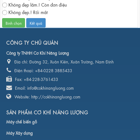
Không đẹp lắm.! Còn đơn điệu
Không đẹp.! Rối mắt
CÔNG TY CHỦ QUẢN
Công ty TNHH Cơ Khí Năng Lượng
Địa chỉ:
Đường 32, Xuân Kiên, Xuân Trường, Nam Định
Điện thoại:
+84-0228 3885433
Fax:
+84-228-3761433
Email:
info@cokhinangluong.com
Website:
http://cokhinangluong.com
SẢN PHẨM CƠ KHÍ NĂNG LƯỢNG
Máy chế biến gỗ
Máy Xây dựng