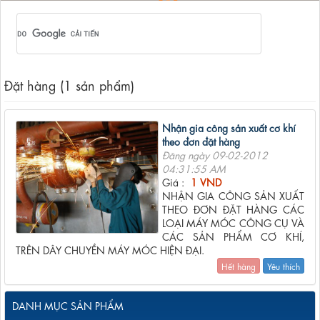
Đặt hàng (1 sản phẩm)
Nhận gia công sản xuất cơ khí
theo đơn đặt hàng
Đăng ngày 09-02-2012
04:31:55 AM
Giá :
1 VND
NHẬN GIA CÔNG SẢN XUẤT
THEO ĐƠN ĐẶT HÀNG CÁC
LOẠI MÁY MÓC CÔNG CỤ VÀ
CÁC SẢN PHẨM CƠ KHÍ,
TRÊN DÂY CHUYỀN MÁY MÓC HIỆN ĐẠI.
Hết hàng
Yêu thích
DANH MỤC SẢN PHẨM