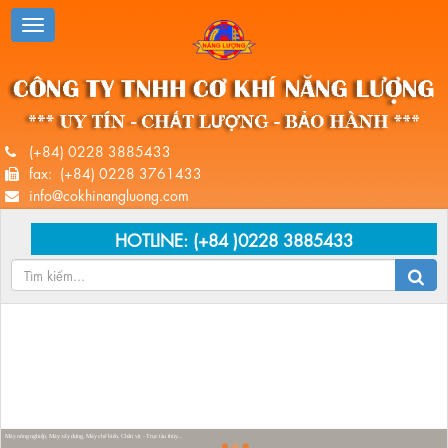
(+84) 0228 3885433
fax: (+84) 0228 3761433
info@cokhinangluong.com
HOTLINE:
(+84 )0228 3885433
Máy nông nghiệp, Máy xây dựng, Máy chế biến, Chân vịt - Trục tàu thủy...