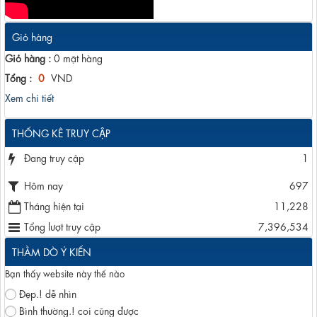
Giỏ hàng
Giỏ hàng :
0
mặt hàng
Tổng :
0
VND
Xem chi tiết
THỐNG KÊ TRUY CẬP
Đang truy cập
1
Hôm nay
697
Tháng hiện tại
11,228
Tổng lượt truy cập
7,396,534
THẰM DÒ Ý KIẾN
Bạn thấy website này thế nào
Đẹp.! dễ nhìn
Bình thường.! coi cũng được