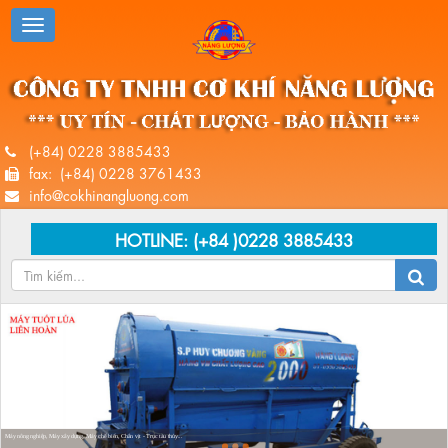
(+84) 0228 3885433
fax: (+84) 0228 3761433
info@cokhinangluong.com
HOTLINE:
(+84 )0228 3885433
Máy nông nghiệp, Máy xây dựng, Máy chế biến, Chân vịt - Trục tàu thủy...