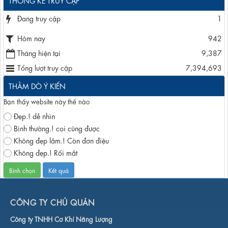
THỐNG KÊ TRUY CẬP
Đang truy cập
1
Hôm nay
942
Tháng hiện tại
9,387
Tổng lượt truy cập
7,394,693
THẰM DÒ Ý KIẾN
Bạn thấy website này thế nào
Đẹp.! dễ nhìn
Bình thường.! coi cũng được
Không đẹp lắm.! Còn đơn điệu
Không đẹp.! Rối mắt
CÔNG TY CHỦ QUẢN
Công ty TNHH Cơ Khí Năng Lượng