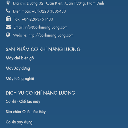
Địa chỉ:
Đường 32, Xuân Kiên, Xuân Trường, Nam Định
Điện thoại:
+84-0228 3885433
Fax:
+84-228-3761433
Email:
info@cokhinangluong.com
Website:
http://cokhinangluong.com
SẢN PHẨM CƠ KHÍ NĂNG LƯỢNG
Máy chế biến gỗ
Máy Xây dựng
Máy Nông nghiệ
DỊCH VỤ CƠ KHÍ NĂNG LƯỢNG
Cơ khí -
Chế tạo máy
Sửa chữa Ô tô - tàu thủy
Cơ khí xây dựng