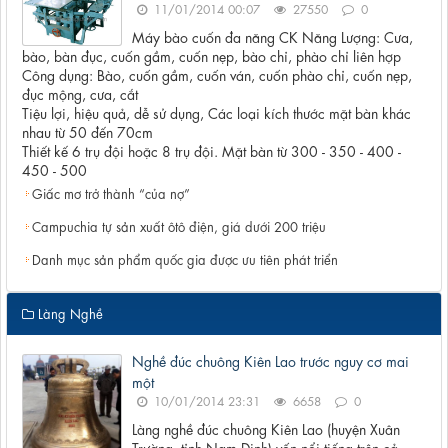
11/01/2014 00:07
27550
0
Máy bào cuốn đa năng CK Năng Lượng: Cưa,
bào, bàn đục, cuốn gầm, cuốn nẹp, bào chỉ, phào chỉ liên hợp
Công dụng: Bào, cuốn gầm, cuốn ván, cuốn phào chỉ, cuốn nẹp,
đục mộng, cưa, cắt
Tiệu lợi, hiệu quả, dễ sử dụng, Các loại kích thước mặt bàn khác
nhau từ 50 đến 70cm
Thiết kế 6 trụ đội hoặc 8 trụ đội. Mặt bàn từ 300 - 350 - 400 -
450 - 500
Giấc mơ trở thành “của nợ”
Campuchia tự sản xuất ôtô điện, giá dưới 200 triệu
Danh mục sản phẩm quốc gia được ưu tiên phát triển
Làng Nghề
Nghề đúc chuông Kiên Lao trước nguy cơ mai
một
10/01/2014 23:31
6658
0
Làng nghề đúc chuông Kiên Lao (huyện Xuân
Trường, tỉnh Nam Định) vốn nổi tiếng trên cả