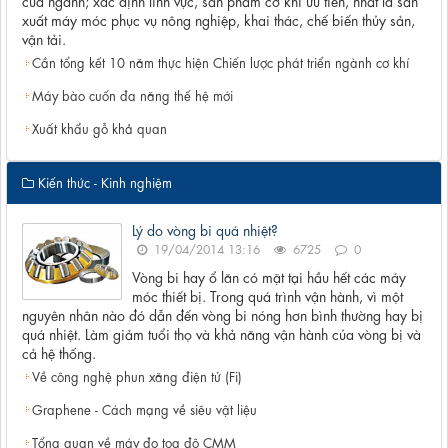
của ngành; xác định lĩnh vực, sản phẩm cơ khí ưu tiên, nhất là sản
xuất máy móc phục vụ nông nghiệp, khai thác, chế biến thủy sản,
vận tải.
Cần tổng kết 10 năm thực hiện Chiến lược phát triển ngành cơ khí
Máy bào cuốn đa năng thế hệ mới
Xuất khẩu gỗ khả quan
Kiến thức - Kinh nghiệm
Lý do vòng bi quá nhiệt?
19/04/2014 13:16
6725
0
Vòng bi hay ổ lăn có mặt tại hầu hết các máy
móc thiết bị. Trong quá trình vận hành, vì một
nguyên nhân nào đó dẫn đến vòng bi nóng hơn bình thường hay bị
quá nhiệt. Làm giảm tuổi thọ và khả năng vận hành của vòng bị và
cả hệ thống.
Về công nghệ phun xăng điện tử (Fi)
Graphene - Cách mạng về siêu vật liệu
Tổng quan về máy đo tọa độ CMM