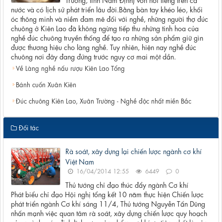
nước và có lịch sử phát triển lâu đời.Bằng bàn tay khéo léo, khối
óc thông minh và niềm đam mê đối với nghề, những người thợ đúc
chuông ở Kiên Lao đã không ngừng tiếp thu những tinh hoa của
nghề đúc chuông truyền thống để tạo ra những sản phẩm giữ gìn
được thương hiệu cho làng nghề. Tuy nhiên, hiện nay nghề đúc
chuông nơi đây đang đứng trước nguy cơ mai một dần.
Về Làng nghề nấu rượu Kiên Lao Tổng
Bánh cuốn Xuân Kiên
Đúc chuông Kiên Lao, Xuân Trường - Nghề độc nhất miền Bắc
Đối tác
Rà soát, xây dựng lại chiến lược ngành cơ khí
Việt Nam
16/04/2014 12:55
6449
0
Thủ tướng chỉ đạo thúc đẩy ngành Cơ khí
Phát biểu chỉ đạo Hội nghị tổng kết 10 năm thực hiện Chiến lược
phát triển ngành Cơ khí sáng 11/4, Thủ tướng Nguyễn Tấn Dũng
nhấn mạnh việc quan tâm rà soát, xây dựng chiến lược quy hoạch