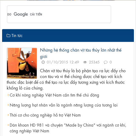
Tin tức
Những hệ thống chân vịt tàu thủy lớn nhất thế
giới
01/10/2015 12:49
25345
0
Chân vịt tàu thủy là bộ phận tạo ra lực đẩy cho
con tàu và vì thế chúng được chế tạo với kích
thước đặc biệt để có thể tạo ra lực đẩy tương xứng với kích thước
khổng lồ của chúng.
Cơ khí nông nghiệp Việt Nam cần tìm thế chủ động
Năng lượng hạt nhân vẫn là ngành năng lượng của tương lai
Thời cơ cho công nghiệp hỗ trợ Việt Nam
Dàn khoan HD 981 và chuyện "Made by China" với ngành cơ khí,
công nghiệp Việt Nam