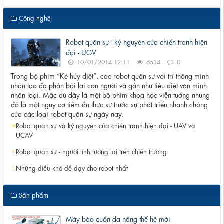
Công nghệ
Robot quân sự - kỷ nguyên của chiến tranh hiện
đại - UGV
10/01/2014 12:11
6534
0
Trong bộ phim “Kẻ hủy diệt”, các robot quân sự với trí thông minh
nhân tạo đã phản bội lại con người và gần như tiêu diệt văn minh
nhân loại. Mặc dù đây là một bộ phim khoa học viễn tưởng nhưng
đó là một nguy cơ tiềm ẩn thực sự trước sự phát triển nhanh chóng
của các loại robot quân sự ngày nay.
Robot quân sự và kỷ nguyên của chiến tranh hiện đại - UAV và
UCAV
Robot quân sự - người lính tương lai trên chiến trường
Những điều khó để dạy cho robot nhất
Sản phẩm
Máy bào cuốn đa năng thế hệ mới