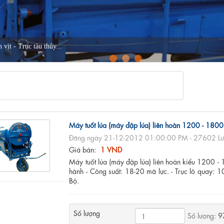
ịt - Trục tàu thủy...
Máy tuốt lúa (máy đập lúa) liên hoàn 1200 - 180
Đăng ngày 21-12-2012 01:00:00 PM - 27602 Lư
Giá bán:
1 VND
Máy tuốt lúa (máy đập lúa) liên hoàn kiểu 1200 -
hành - Công suất: 18-20 mã lực. - Trục lô quay: 
Bộ.
Số lượng
Số lượng:
9