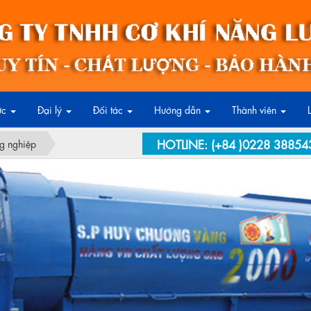
ức
Đại lý
Đối tác
Hướng dẫn
Thành viên
HOTLINE:
(+84 )0228 38854
g nghiệp