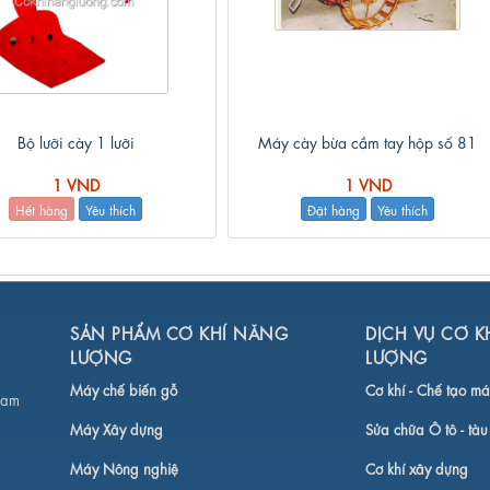
Bộ lưỡi cày 1 lưỡi
Máy cày bừa cầm tay hộp số 81
1 VND
1 VND
Hết hàng
Yêu thích
Đặt hàng
Yêu thích
SẢN PHẨM CƠ KHÍ NĂNG
DỊCH VỤ CƠ K
LƯỢNG
LƯỢNG
Máy chế biến gỗ
Cơ khí -
Chế tạo má
Nam
Máy Xây dựng
Sửa chữa Ô tô - tàu
Máy Nông nghiệ
Cơ khí xây dựng