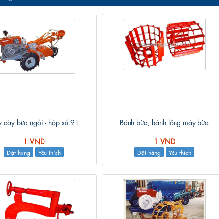
 cày bừa ngồi - hộp số 91
Bánh bừa, bánh lồng máy bừa
1 VND
1 VND
Đặt hàng
Yêu thích
Đặt hàng
Yêu thích