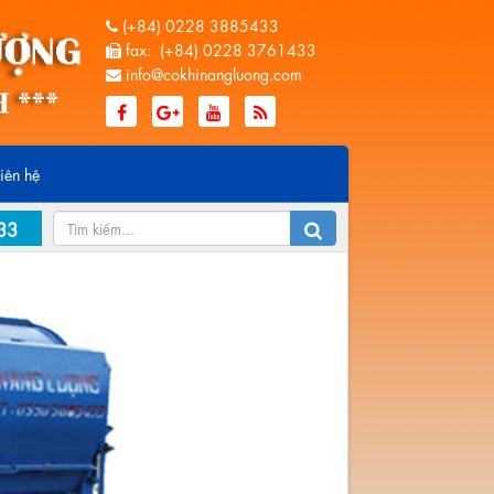
(+84) 0228 3885433
fax: (+84) 0228 3761433
info@cokhinangluong.com
Liên hệ
33