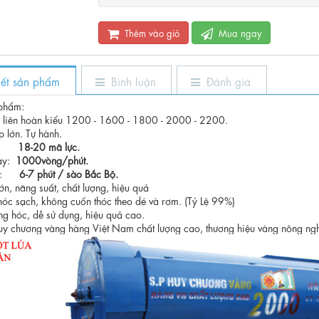
Thêm vào giỏ
Mua ngay
tiết sản phẩm
Bình luận
Đánh giá
 phẩm:
a liên hoàn kiểu 1200 - 1600 - 1800 - 2000 - 2200.
 lớn. Tự hành.
ất:
18-20 mã lực.
uay:
1000vòng/phút.
ất:
6-7 phút / sào Bắc Bộ.
n, năng suất, chất lượng, hiệu quả
hóc sạch, không cuốn thóc theo dé và rơm. (Tỷ Lệ 99%)
ỏng hóc, dễ sử dụng, hiệu quả cao.
y chương vàng hàng Việt Nam chất lượng cao, thương hiệu vàng nông ng