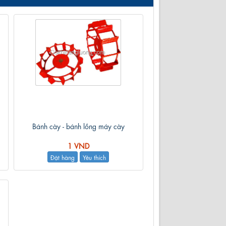
Bánh cày - bánh lồng máy cày
1 VND
Đặt hàng
Yêu thích