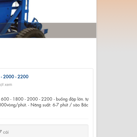
Máy nông nghiệp, Máy
0 - 2000 - 2200
ợt xem
 1600 - 1800 - 2000 - 2200 - buồng đập lớn. tự
1000vòng/phút. - Năng suất: 6-7 phút / sào Bắc
7
cái