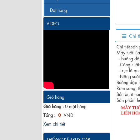
Đặt hàng
VIDEO
Chi 
Chi tiết sản
Máy tuốt lú
- buồng đập
- Công su
- Trục lô q
- Năng su
Buồng đập lớ
Rơm song, t
Bền bỉ, ít h
Giỏ hàng
Sản phẩm hu
Giỏ hàng :
0
mặt hàng
Tổng :
0
VND
Xem chi tiết
THỐNG KÊ TRUY CẬP