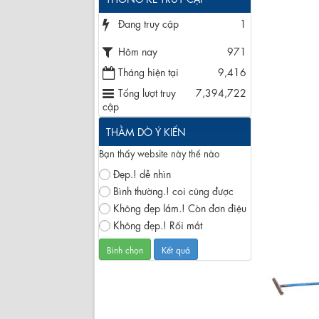
Đang truy cập
1
Hôm nay
971
Tháng hiện tại
9,416
Tổng lượt truy
7,394,722
cập
THẰM DÒ Ý KIẾN
Bạn thấy website này thế nào
Đẹp.! dễ nhìn
Bình thường.! coi cũng được
Không đẹp lắm.! Còn đơn điệu
Không đẹp.! Rối mắt