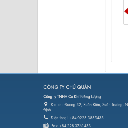
CÔNG TY CHỦ QUẢN
Công ty TNHH Cơ Khí Năng Lượng
Địa chỉ:
Đường 32, Xuân Kiên, Xuân Trường, 
Định
Điện thoại:
+84-0228 3885433
Fax:
+84-228-3761433