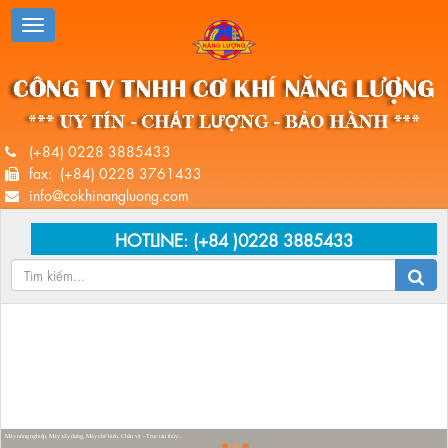
(+84) 0228 3885433
fax: (+84) 0228 3761433
info@cokhinangluong.com
HOTLINE:
(+84 )0228 3885433
Máy nông nghiệp, Máy xây dựng, Máy chế biến, Chân vịt - Trục tàu thủy...