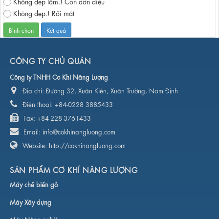
Không đẹp lắm.! Còn đơn điệu
Không đẹp.! Rối mắt
CÔNG TY CHỦ QUẢN
Công ty TNHH Cơ Khí Năng Lượng
Địa chỉ:
Đường 32, Xuân Kiên, Xuân Trường, Nam Định
Điện thoại:
+84-0228 3885433
Fax:
+84-228-3761433
Email:
info@cokhinangluong.com
Website:
http://cokhinangluong.com
SẢN PHẨM CƠ KHÍ NĂNG LƯỢNG
Máy chế biến gỗ
Máy Xây dựng