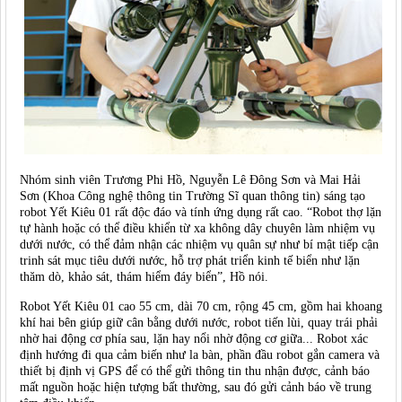
Nhóm sinh viên Trương Phi Hồ, Nguyễn Lê Đông Sơn và Mai Hải
Sơn (Khoa Công nghệ thông tin Trường Sĩ quan thông tin) sáng tạo
robot Yết Kiêu 01 rất độc đáo và tính ứng dụng rất cao. “Robot thợ lặn
tự hành hoặc có thể điều khiển từ xa không dây chuyên làm nhiệm vụ
dưới nước, có thể đảm nhận các nhiệm vụ quân sự như bí mật tiếp cận
trinh sát mục tiêu dưới nước, hỗ trợ phát triển kinh tế biển như lặn
thăm dò, khảo sát, thám hiểm đáy biển”, Hồ nói.
Robot Yết Kiêu 01 cao 55 cm, dài 70 cm, rộng 45 cm, gồm hai khoang
khí hai bên giúp giữ cân bằng dưới nước, robot tiến lùi, quay trái phải
nhờ hai động cơ phía sau, lặn hay nổi nhờ động cơ giữa... Robot xác
định hướng đi qua cảm biến như la bàn, phần đầu robot gắn camera và
thiết bị định vị GPS để có thể gửi thông tin thu nhận được, cảnh báo
mất nguồn hoặc hiện tượng bất thường, sau đó gửi cảnh báo về trung