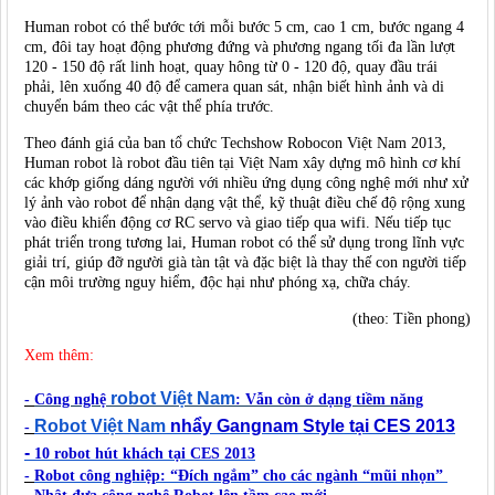
Human robot có thể bước tới mỗi bước 5 cm, cao 1 cm, bước ngang 4
cm, đôi tay hoạt động phương đứng và phương ngang tối đa lần lượt
120 - 150 độ rất linh hoạt, quay hông từ 0 - 120 độ, quay đầu trái
phải, lên xuống 40 độ để camera quan sát, nhận biết hình ảnh và di
chuyển bám theo các vật thể phía trước.
Theo đánh giá của ban tổ chức Techshow Robocon Việt Nam 2013,
Human robot là robot đầu tiên tại Việt Nam xây dựng mô hình cơ khí
các khớp giống dáng người với nhiều ứng dụng công nghệ mới như xử
lý ảnh vào robot để nhận dạng vật thể, kỹ thuật điều chế độ rộng xung
vào điều khiển động cơ RC servo và giao tiếp qua wifi. Nếu tiếp tục
phát triển trong tương lai, Human robot có thể sử dụng trong lĩnh vực
giải trí, giúp đỡ người già tàn tật và đặc biệt là thay thế con người tiếp
cận môi trường nguy hiểm, độc hại như phóng xạ, chữa cháy.
(theo: Tiền phong)
Xem thêm:
robot Việt Nam
-
Công nghệ
: Vẫn còn ở dạng tiềm năng
Robot Việt Nam
nhẩy Gangnam Style tại CES 2013
-
-
10
robot
hút khách tại CES 2013
-
Robot
công nghiệp: “Đích ngắm” cho các ngành “mũi nhọn”