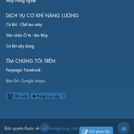
Máy Nông nghiệ
DỊCH VỤ CƠ KHÍ NĂNG LƯỢNG
Cơ khí -
Chế tạo máy
Sửa chữa Ô tô - tàu thủy
Cơ khí xây dựng
TÌM CHÚNG TÔI TRÊN
Fanpage:
Facebook
Bản Đồ:
Google Maps
QR-code
Đang truy cập: 1
Bản quyền thuộc về
cokhinangluong.com
Gửi phản hồi