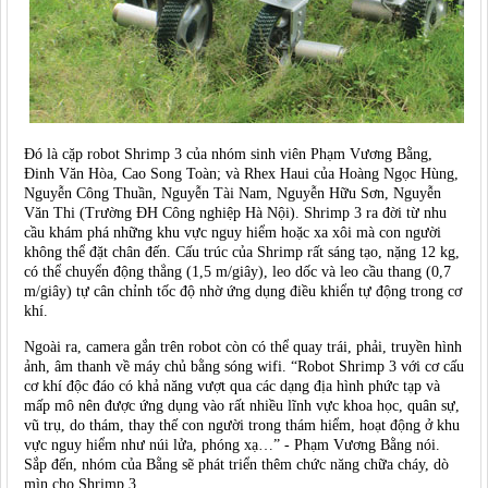
Đó là cặp robot Shrimp 3 của nhóm sinh viên Phạm Vương Bằng,
Đinh Văn Hòa, Cao Song Toàn; và Rhex Haui của Hoàng Ngọc Hùng,
Nguyễn Công Thuần, Nguyễn Tài Nam, Nguyễn Hữu Sơn, Nguyễn
Văn Thi (Trường ĐH Công nghiệp Hà Nội). Shrimp 3 ra đời từ nhu
cầu khám phá những khu vực nguy hiểm hoặc xa xôi mà con người
không thể đặt chân đến. Cấu trúc của Shrimp rất sáng tạo, nặng 12 kg,
có thể chuyển động thẳng (1,5 m/giây), leo dốc và leo cầu thang (0,7
m/giây) tự cân chỉnh tốc độ nhờ ứng dụng điều khiển tự động trong cơ
khí.
Ngoài ra, camera gắn trên robot còn có thể quay trái, phải, truyền hình
ảnh, âm thanh về máy chủ bằng sóng wifi. “Robot Shrimp 3 với cơ cấu
cơ khí độc đáo có khả năng vượt qua các dạng địa hình phức tạp và
mấp mô nên được ứng dụng vào rất nhiều lĩnh vực khoa học, quân sự,
vũ trụ, do thám, thay thế con người trong thám hiểm, hoạt động ở khu
vực nguy hiểm như núi lửa, phóng xạ…” - Phạm Vương Bằng nói.
Sắp đến, nhóm của Bằng sẽ phát triển thêm chức năng chữa cháy, dò
mìn cho Shrimp 3.