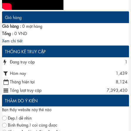
Giỏ hàng
Giỏ hàng :
0
mặt hàng
Tổng :
0
VND
Xem chi tiết
THỐNG KÊ TRUY CẬP
Đang truy cập
1
Hôm nay
1,439
Tháng hiện tại
8,124
Tổng lượt truy cập
7,393,430
THẰM DÒ Ý KIẾN
Bạn thấy website này thế nào
Đẹp.! dễ nhìn
Bình thường.! coi cũng được