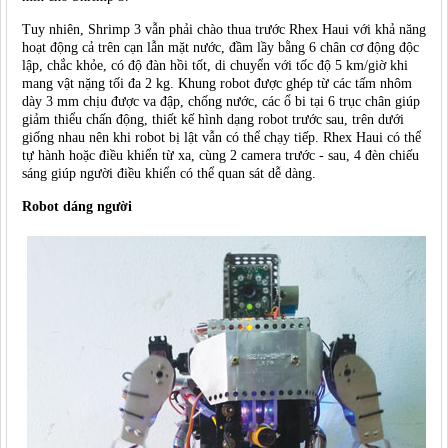
Tuy nhiên, Shrimp 3 vẫn phải chào thua trước Rhex Haui với khả năng
hoạt động cả trên cạn lẫn mặt nước, đầm lầy bằng 6 chân cơ động độc
lập, chắc khỏe, có độ đàn hồi tốt, di chuyển với tốc độ 5 km/giờ khi
mang vật nặng tối đa 2 kg. Khung robot được ghép từ các tấm nhôm
dày 3 mm chịu được va đập, chống nước, các ổ bi tại 6 trục chân giúp
giảm thiểu chấn động, thiết kế hình dạng robot trước sau, trên dưới
giống nhau nên khi robot bị lật vẫn có thể chạy tiếp. Rhex Haui có thể
tự hành hoặc điều khiển từ xa, cùng 2 camera trước - sau, 4 đèn chiếu
sáng giúp người điều khiển có thể quan sát dễ dàng.
Robot dáng người