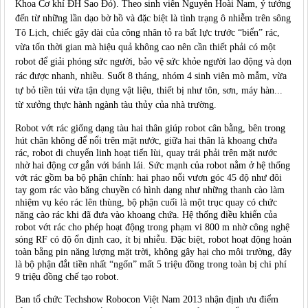
Khoa Cơ khí ĐH Sao Đỏ). Theo sinh viên Nguyễn Hoài Nam, ý tưởng
đến từ những lần dạo bờ hồ và đặc biệt là tình trạng ô nhiễm trên sông
Tô Lịch, chiếc gậy dài của công nhân tỏ ra bất lực trước “biển” rác,
vừa tốn thời gian mà hiệu quả không cao nên cần thiết phải có một
robot để giải phóng sức người, bảo vệ sức khỏe người lao động và dọn
rác được nhanh, nhiều. Suốt 8 tháng, nhóm 4 sinh viên mò mẫm, vừa
tự bỏ tiền túi vừa tận dụng vật liệu, thiết bị như tôn, sơn, máy hàn...
từ xưởng thực hành ngành tàu thủy của nhà trường.
Robot vớt rác giống dạng tàu hai thân giúp robot cân bằng, bên trong
hút chân không để nổi trên mặt nước, giữa hai thân là khoang chứa
rác, robot di chuyển linh hoạt tiến lùi, quay trái phải trên mặt nước
nhờ hai động cơ gắn với bánh lái. Sức mạnh của robot nằm ở hệ thống
vớt rác gồm ba bộ phận chính: hai phao nổi vươn góc 45 độ như đôi
tay gom rác vào băng chuyền có hình dạng như những thanh cào làm
nhiệm vụ kéo rác lên thùng, bộ phận cuối là một trục quay có chức
năng cào rác khi đã đưa vào khoang chứa. Hệ thống điều khiển của
robot vớt rác cho phép hoạt động trong phạm vi 800 m nhờ công nghệ
sóng RF có độ ổn định cao, ít bị nhiễu. Đặc biệt, robot hoạt động hoàn
toàn bằng pin năng lượng mặt trời, không gây hại cho môi trường, đây
là bộ phận đắt tiền nhất “ngốn” mất 5 triệu đồng trong toàn bị chi phí
9 triệu đồng chế tạo robot.
Ban tổ chức Techshow Robocon Việt Nam 2013 nhận định ưu điểm