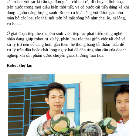
của robot vớt rác là cấu tạo đơn giản, chi phí rẻ, di chuyển linh hoạt
trên nước trong mọi điều kiện thời tiết, và có bước cải tiến đáng kể khi
dùng nguồn năng lượng xanh. Robot có khả năng vớt được gần như
toàn bộ các loại rác thải nổi trên bề mặt sông hồ như chai lọ, ni lông,
vỏ lon...
Ở giai đoạn tiếp theo, nhóm sinh viên tiếp tục phát triển công nghệ
nhận dạng giúp robot tự xử lý, phân loại rác thải giúp việc tái chế và
xử lý trở nên dễ dàng hơn, gắn thêm hệ thống băng tải thẩm thấu để
xử lý tràn dầu hoặc chất lỏng nguy hại để đáp ứng nhu cầu của doanh
nghiệp khi sản phẩm được chuyển giao, thương mại hóa.
Robot thợ lặn