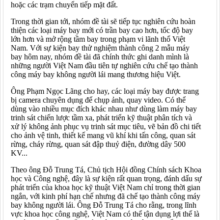
hoặc các trạm chuyển tiếp mặt đất.
Trong thời gian tới, nhóm đề tài sẽ tiếp tục nghiên cứu hoàn
thiện các loại máy bay mới có trần bay cao hơn, tốc độ bay
lớn hơn và mở rộng tầm bay trong phạm vi lãnh thổ Việt
Nam. Với sự kiện bay thử nghiệm thành công 2 mẫu máy
bay hôm nay, nhóm đề tài đã chính thức ghi danh mình là
những người Việt Nam đầu tiên tự nghiên cứu chế tạo thành
công máy bay không người lái mang thương hiệu Việt.
Ông Phạm Ngọc Lãng cho hay, các loại máy bay được trang
bị camera chuyên dụng để chụp ảnh, quay video. Có thể
dùng vào nhiều mục đích khác nhau như dùng làm máy bay
trinh sát chiến lược tầm xa, phát triển kỹ thuật phân tích và
xử lý không ảnh phục vụ trinh sát mục tiêu, vẽ bản đồ chi tiết
cho ảnh vệ tinh, thiết kế mang vũ khí khi tấn công, quan sát
rừng, cháy rừng, quan sát đập thuỷ điện, đường dây 500
KV...
Theo ông Đỗ Trung Tá, Chủ tịch Hội đồng Chính sách Khoa
học và Công nghệ, đây là sự kiện rất quan trọng, đánh dấu sự
phát triển của khoa học kỹ thuật Việt Nam chỉ trong thời gian
ngắn, với kinh phí hạn chế nhưng đã chế tạo thành công máy
bay không người lái. Ông Đỗ Trung Tá cho rằng, trong lĩnh
vực khoa học công nghệ, Việt Nam có thể tận dụng lợi thế là