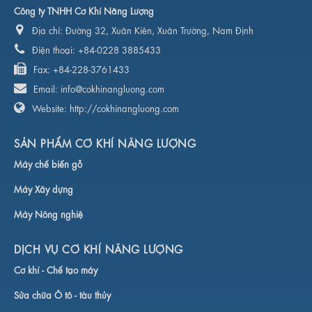
Công ty TNHH Cơ Khí Năng Lượng
Địa chỉ:
Đường 32, Xuân Kiên, Xuân Trường, Nam Định
Điện thoại:
+84-0228 3885433
Fax:
+84-228-3761433
Email:
info@cokhinangluong.com
Website:
http://cokhinangluong.com
SẢN PHẨM CƠ KHÍ NĂNG LƯỢNG
Máy chế biến gỗ
Máy Xây dựng
Máy Nông nghiệ
DỊCH VỤ CƠ KHÍ NĂNG LƯỢNG
Cơ khí -
Chế tạo máy
Sửa chữa Ô tô - tàu thủy