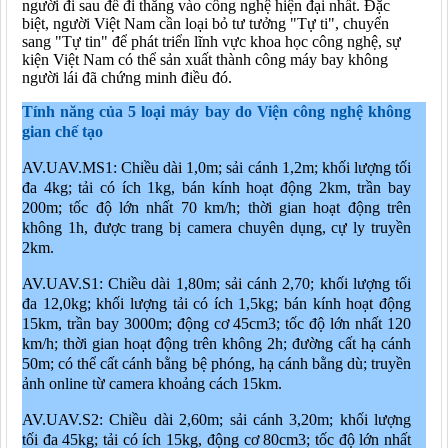
người đi sau để đi thẳng vào công nghệ hiện đại nhất. Đặc
biệt, người Việt Nam cần loại bỏ tư tưởng "Tự ti", chuyển
sang "Tự tin" để phát triển lĩnh vực khoa học công nghệ, sự
kiện Việt Nam có thể sản xuất thành công máy bay không
người lái đã chứng minh điều đó.
Tính năng của 5 loại máy bay do Viện công nghệ không
gian chế tạo
AV.UAV.MS1: Chiều dài 1,0m; sải cánh 1,2m; khối lượng tối
đa 4kg; tải có ích 1kg, bán kính hoạt động 2km, trần bay
200m; tốc độ lớn nhất 70 km/h; thời gian hoạt động trên
không 1h, được trang bị camera chuyên dụng, cự ly truyền
2km.
AV.UAV.S1: Chiều dài 1,80m; sải cánh 2,70; khối lượng tối
đa 12,0kg; khối lượng tải có ích 1,5kg; bán kính hoạt động
15km, trần bay 3000m; động cơ 45cm3; tốc độ lớn nhất 120
km/h; thời gian hoạt động trên không 2h; đường cất hạ cánh
50m; có thể cất cánh bằng bệ phóng, hạ cánh bằng dù; truyền
ảnh online từ camera khoảng cách 15km.
AV.UAV.S2: Chiều dài 2,60m; sải cánh 3,20m; khối lượng
tối đa 45kg; tải có ích 15kg, động cơ 80cm3; tốc độ lớn nhất