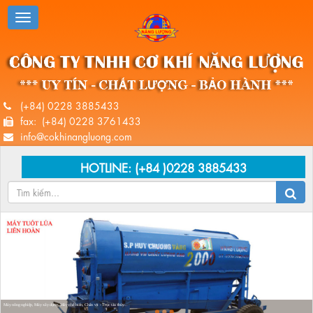
(+84) 0228 3885433
fax: (+84) 0228 3761433
info@cokhinangluong.com
HOTLINE:
(+84 )0228 3885433
Máy nông nghiệp, Máy xây dựng, Máy chế biến, Chân vịt - Trục tàu thủy...