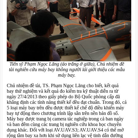
Tiến sỹ Phạm Ngọc Lãng (áo trắng ở giữa), Chủ nhiệm đề
tài nghiên cứu máy bay không người lái giới thiệu các mẫu
máy bay.
Chủ nhiệm đề tài, TS. Phạm Ngọc Lãng cho biết, kết quả
bay thử nghiệm và kết quả đo kiểm tra kỹ thuật diễn ra từ
ngày 27/4/2013 theo giấy phép do Bộ Quốc phòng cấp đã
khẳng định các tính năng thiết kế đều đạt chuẩn. Trong đó, cả
5 loại máy bay trên đều được thiết kế chế độ điều khiển máy
bay tự động theo chương trình lập sẵn trên nền bản đồ số.
Máy bay được trang bị camera tác nghiệp trong cả ban ngày
và ban đêm cùng các trang bị nghiên cứu khoa học chuyên
dụng khác. Đối với loại AV.UAV.S3; AV.UAV.S4 có thể mở
rộng tầm bay xa hơn khi sử dụng liên lạc vệ tinh dẫn đường