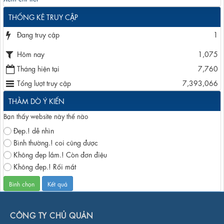
THỐNG KÊ TRUY CẬP
Đang truy cập
1
Hôm nay
1,075
Tháng hiện tại
7,760
Tổng lượt truy cập
7,393,066
THẰM DÒ Ý KIẾN
Bạn thấy website này thế nào
Đẹp.! dễ nhìn
Bình thường.! coi cũng được
Không đẹp lắm.! Còn đơn điệu
Không đẹp.! Rối mắt
CÔNG TY CHỦ QUẢN