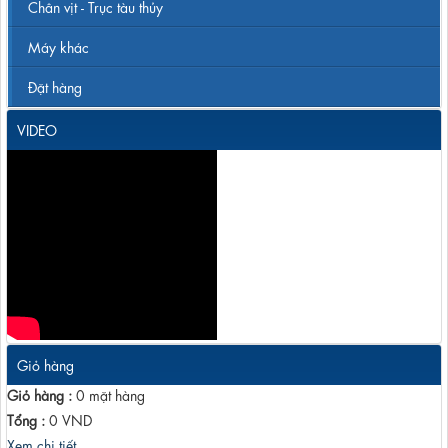
Chân vịt - Trục tàu thủy
Máy khác
Đặt hàng
VIDEO
Giỏ hàng
Giỏ hàng :
0
mặt hàng
Tổng :
0
VND
Xem chi tiết