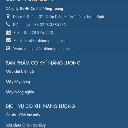
Công ty TNHH Cơ Khí Năng Lượng
Địa chỉ:
Đường 32, Xuân Kiên, Xuân Trường, Nam Định
Điện thoại:
+84-0228 3885433
Fax:
+84-228-3761433
Email:
info@cokhinangluong.com
Website:
http://cokhinangluong.com
SẢN PHẨM CƠ KHÍ NĂNG LƯỢNG
Máy chế biến gỗ
Máy Xây dựng
Máy Nông nghiệ
DỊCH VỤ CƠ KHÍ NĂNG LƯỢNG
Cơ khí -
Chế tạo máy
Sửa chữa Ô tô - tàu thủy