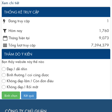
Xem chi tiết
THỐNG KÊ TRUY CẬP
Đang truy cập
1
Hôm nay
1,760
Tháng hiện tại
9,073
Tổng lượt truy cập
7,394,379
THẰM DÒ Ý KIẾN
Bạn thấy website này thế nào
Đẹp.! dễ nhìn
Bình thường.! coi cũng được
Không đẹp lắm.! Còn đơn điệu
Không đẹp.! Rối mắt
CÔNG TY CHỦ QUẢN