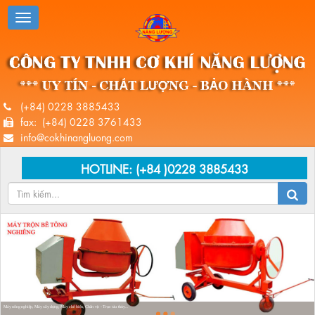
(+84) 0228 3885433
fax: (+84) 0228 3761433
info@cokhinangluong.com
HOTLINE:
(+84 )0228 3885433
Máy nông nghiệp, Máy xây dựng, Máy chế biến, Chân vịt - Trục tàu thủy...