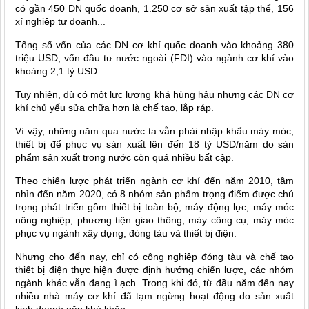
có gần 450 DN quốc doanh, 1.250 cơ sở sản xuất tập thể, 156
xí nghiệp tự doanh...
Tổng số vốn của các DN cơ khí quốc doanh vào khoảng 380
triệu USD, vốn đầu tư nước ngoài (FDI) vào ngành cơ khí vào
khoảng 2,1 tỷ USD.
Tuy nhiên, dù có một lực lượng khá hùng hậu nhưng các DN cơ
khí chủ yếu sửa chữa hơn là chế tạo, lắp ráp.
Vì vậy, những năm qua nước ta vẫn phải nhập khẩu máy móc,
thiết bị để phục vụ sản xuất lên đến 18 tỷ USD/năm do sản
phẩm sản xuất trong nước còn quá nhiều bất cập.
Theo chiến lược phát triển ngành cơ khí đến năm 2010, tầm
nhìn đến năm 2020, có 8 nhóm sản phẩm trọng điểm được chú
trọng phát triển gồm thiết bị toàn bộ, máy động lực, máy móc
nông nghiệp, phương tiện giao thông, máy công cụ, máy móc
phục vụ ngành xây dựng, đóng tàu và thiết bị điện.
Nhưng cho đến nay, chỉ có công nghiệp đóng tàu và chế tạo
thiết bị điện thực hiện được định hướng chiến lược, các nhóm
ngành khác vẫn đang ì ạch. Trong khi đó, từ đầu năm đến nay
nhiều nhà máy cơ khí đã tạm ngừng hoạt động do sản xuất
kinh doanh gặp khó khăn.