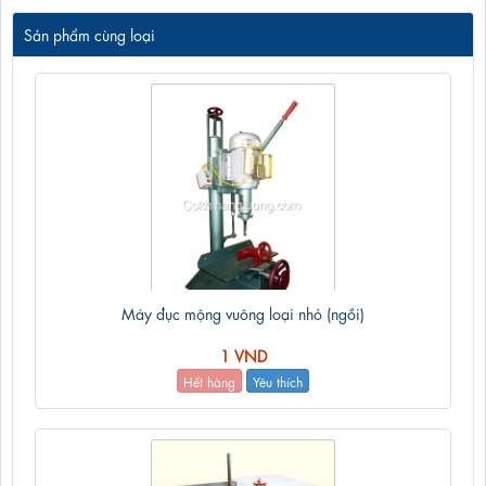
Sản phẩm cùng loại
Máy đục mộng vuông loại nhỏ (ngồi)
1 VND
Hết hàng
Yêu thích