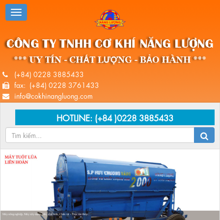
(+84) 0228 3885433
fax: (+84) 0228 3761433
info@cokhinangluong.com
HOTLINE:
(+84 )0228 3885433
Máy nông nghiệp, Máy xây dựng, Máy chế biến, Chân vịt - Trục tàu thủy...