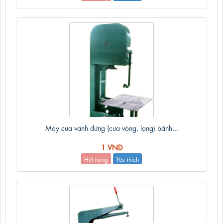
Máy cưa vanh đứng (cưa vòng, lọng) bánh...
1 VND
Hết hàng
Yêu thích