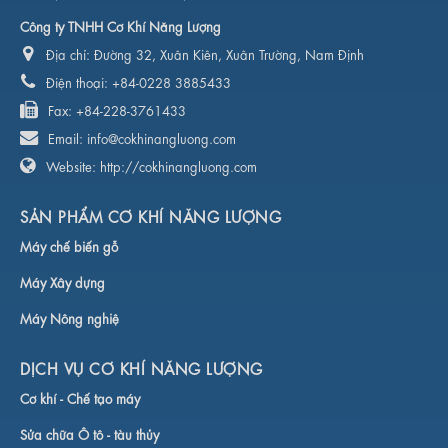
Công ty TNHH Cơ Khí Năng Lượng
Địa chỉ:
Đường 32, Xuân Kiên, Xuân Trường, Nam Định
Điện thoại:
+84-0228 3885433
Fax:
+84-228-3761433
Email:
info@cokhinangluong.com
Website:
http://cokhinangluong.com
SẢN PHẨM CƠ KHÍ NĂNG LƯỢNG
Máy chế biến gỗ
Máy Xây dựng
Máy Nông nghiệ
DỊCH VỤ CƠ KHÍ NĂNG LƯỢNG
Cơ khí -
Chế tạo máy
Sửa chữa Ô tô - tàu thủy