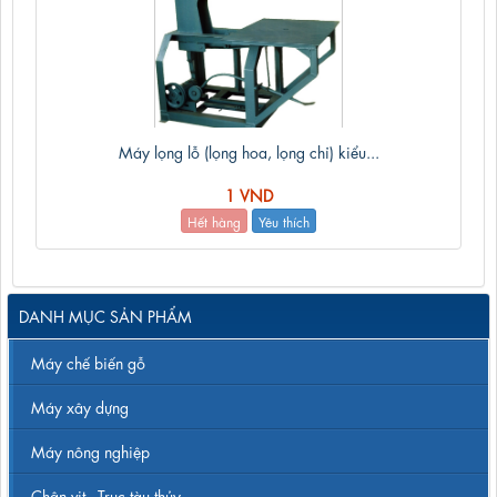
Máy lọng lỗ (lọng hoa, lọng chỉ) kiểu...
1 VND
Hết hàng
Yêu thích
DANH MỤC SẢN PHẨM
Máy chế biến gỗ
Máy xây dựng
Máy nông nghiệp
Chân vịt - Trục tàu thủy