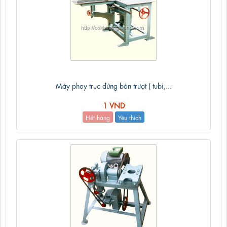
Máy phay trục đứng bàn trượt ( tubi,...
1 VND
Hết hàng
Yêu thích