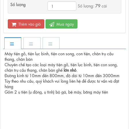
Số lượng
Số lượng:
79
cái
Thêm vào giỏ
Mua ngay
Máy tiện gỗ, tiện lục bình, tiện con song, con tiện, chân trụ cầu
thang, chân bàn
Chuyên chế tạo các loại máy tiện gỗ, tiện lục bình, tiện con song,
chân trụ cầu thang, chân bàn ghế
lớn nhỏ
.
Đường kính từ 10mm đến 800mm, độ dài từ 10mm đến 3000mm
Tùy theo nhu cầu, quý khách vui lòng liên hệ để được tư vấn và đặt
hàng
Gồm 2 ụ tiện (ụ động, ụ tĩnh) bộ gá, bệ máy, băng máy tiện