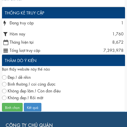
THỐNG KÊ TRUY CẬP
Đang truy cập
1
Hôm nay
1,760
Tháng hiện tại
8,672
Tổng lượt truy cập
7,393,978
THẰM DÒ Ý KIẾN
Bạn thấy website này thế nào
Đẹp.! dễ nhìn
Bình thường.! coi cũng được
Không đẹp lắm.! Còn đơn điệu
Không đẹp.! Rối mắt
CÔNG TY CHỦ QUẢN