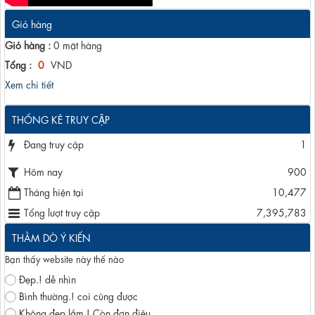
Giỏ hàng
Giỏ hàng :
0
mặt hàng
Tổng :
0
VND
Xem chi tiết
THỐNG KÊ TRUY CẬP
Đang truy cập
1
Hôm nay
900
Tháng hiện tại
10,477
Tổng lượt truy cập
7,395,783
THẰM DÒ Ý KIẾN
Bạn thấy website này thế nào
Đẹp.! dễ nhìn
Bình thường.! coi cũng được
Không đẹp lắm.! Còn đơn điệu