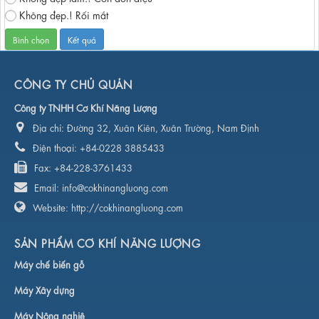
Không đẹp.! Rối mắt
CÔNG TY CHỦ QUẢN
Công ty TNHH Cơ Khí Năng Lượng
Địa chỉ:
Đường 32, Xuân Kiên, Xuân Trường, Nam Định
Điện thoại:
+84-0228 3885433
Fax:
+84-228-3761433
Email:
info@cokhinangluong.com
Website:
http://cokhinangluong.com
SẢN PHẨM CƠ KHÍ NĂNG LƯỢNG
Máy chế biến gỗ
Máy Xây dựng
Máy Nông nghiệ