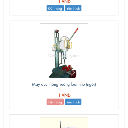
1 VND
Đặt hàng
Yêu thích
Máy đục mộng vuông loại nhỏ (ngồi)
1 VND
Hết hàng
Yêu thích