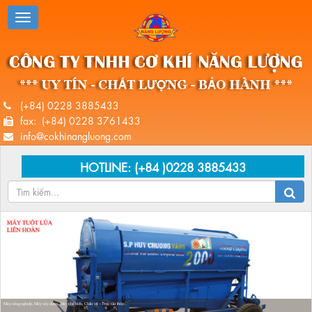
(+84) 0228 3885433
fax: (+84) 0228 3761433
info@cokhinangluong.com
HOTLINE:
(+84 )0228 3885433
Máy nông nghiệp, Máy xây dựng, Máy chế biến, Chân vịt - Trục tàu thủy...