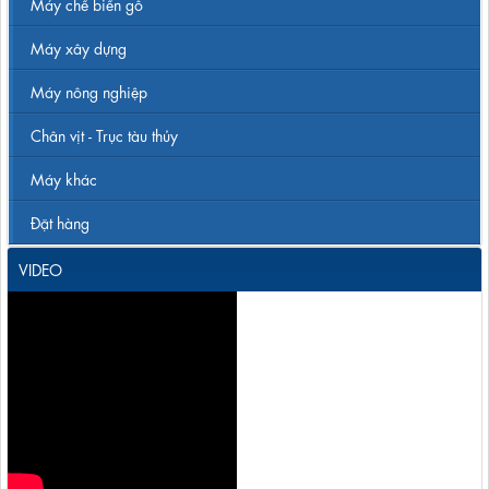
Máy chế biến gỗ
Máy xây dựng
Máy nông nghiệp
Chân vịt - Trục tàu thủy
Máy khác
Đặt hàng
VIDEO