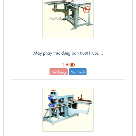
Máy phay trục đứng bàn trượt ( tubi,...
1 VND
Hết hàng
Yêu thích