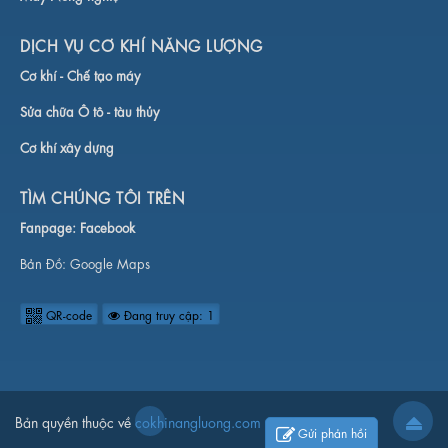
DỊCH VỤ CƠ KHÍ NĂNG LƯỢNG
Cơ khí -
Chế tạo máy
Sửa chữa Ô tô - tàu thủy
Cơ khí xây dựng
TÌM CHÚNG TÔI TRÊN
Fanpage:
Facebook
Bản Đồ:
Google Maps
QR-code
Đang truy cập: 1
Bản quyền thuộc về
cokhinangluong.com
Gửi phản hồi