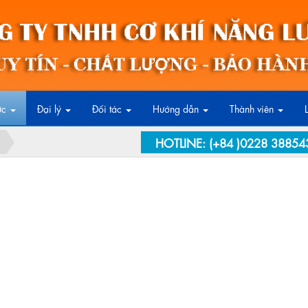
ức
Đại lý
Đối tác
Hướng dẫn
Thành viên
HOTLINE:
(+84 )0228 38854