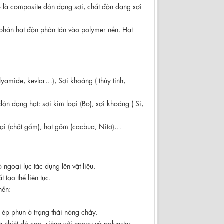
đó là composite độn dạng sợi, chất độn dạng sợi
u phân hạt độn phân tán vào polymer nền. Hạt
lyamide, kevlar…), Sợi khoáng ( thủy tinh,
ộn dạng hạt: sợi kim loại (Bo), sợi khoáng ( Si,
loại (chất gốm), hạt gốm (cacbua, Nitơ)…
 ngoại lực tác dụng lên vật liệu.
tạo thể liên tục.
nền:
ép phun ở trạng thái nóng chảy.
à nhiệt độ cao, riêng với epoxy và polyester