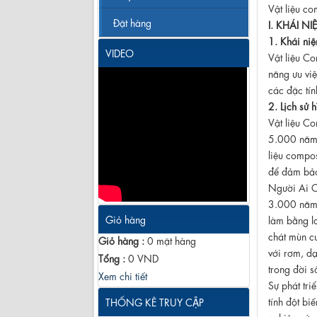
Vật liệu co
Đặt hàng
I. KHÁI NI
1. Khái ni
VIDEO
Vật liệu Co
năng ưu vi
các đặc tín
2. Lịch sử h
Vật liệu Co
5.000 năm 
liệu compos
để đảm bảo
Người Ai C
3.000 năm 
Giỏ hàng
làm bằng la
chát mùn cư
Giỏ hàng :
0
mặt hàng
với rơm, d
Tổng :
0
VND
trong đời s
Xem chi tiết
Sự phát tri
tính đột b
THỐNG KÊ TRUY CẬP
nghiên cứu,