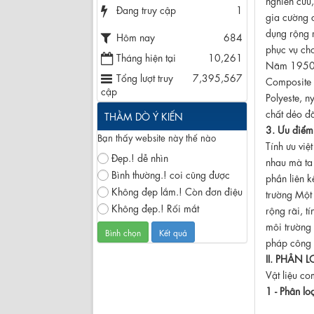
Đang truy cập
1
gia cường 
dụng rộng 
Hôm nay
684
phục vụ cho
Tháng hiện tại
10,261
Năm 1950 b
Tổng lượt truy
7,395,567
Composite 
cập
Polyeste, 
chất dẻo đ
THẰM DÒ Ý KIẾN
3. Ưu điểm
Bạn thấy website này thế nào
Tính ưu việ
Đẹp.! dễ nhìn
nhau mà ta
Bình thường.! coi cũng được
phần liên k
Không đẹp lắm.! Còn đơn điệu
trường Một 
Không đẹp.! Rối mắt
rộng rãi, t
môi trường 
pháp công n
II. PHÂN 
Vật liệu co
1 - Phân lo