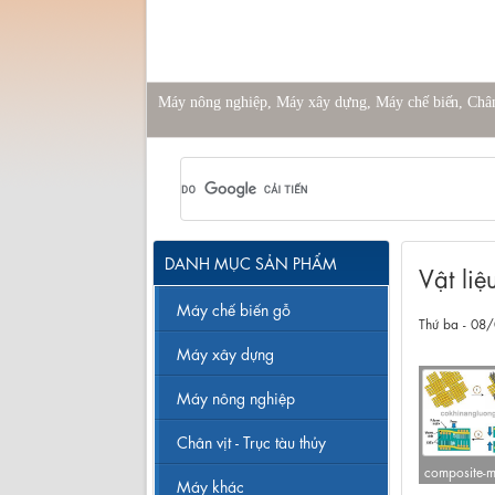
Máy nông nghiệp, Máy xây dựng, Máy chế biến, Chân v
DANH MỤC SẢN PHẨM
Vật li
Máy chế biến gỗ
Thứ ba - 08
Máy xây dựng
Máy nông nghiệp
Chân vịt - Trục tàu thủy
composite-m
Máy khác