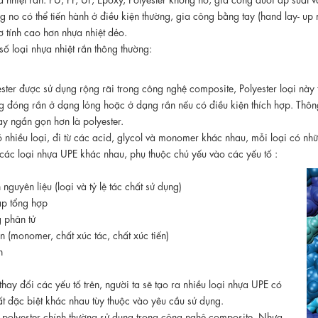
g no có thể tiến hành ở điều kiện thường, gia công bằng tay (hand lay- up 
ơ tính cao hơn nhựa nhiệt dẻo.
số loại nhựa nhiệt rắn thông thường:
ter được sử dụng rộng rãi trong công nghệ composite, Polyester loại này t
 đóng rắn ở dạng lỏng hoặc ở dạng rắn nếu có điều kiện thích hợp. Thông
ay ngắn gọn hơn là polyester.
ó nhiều loại, đi từ các acid, glycol và monomer khác nhau, mỗi loại có nh
các loại nhựa UPE khác nhau, phụ thuộc chủ yếu vào các yếu tố :
nguyên liệu (loại và tỷ lệ tác chất sử dụng)
p tổng hợp
 phân tử
 (monomer, chất xúc tác, chất xúc tiến)
n
hay đổi các yếu tố trên, người ta sẽ tạo ra nhiều loại nhựa UPE có
ất đặc biệt khác nhau tùy thuộc vào yêu cầu sử dụng.
 polyester chính thường sử dụng trong công nghệ composite. Nhựa