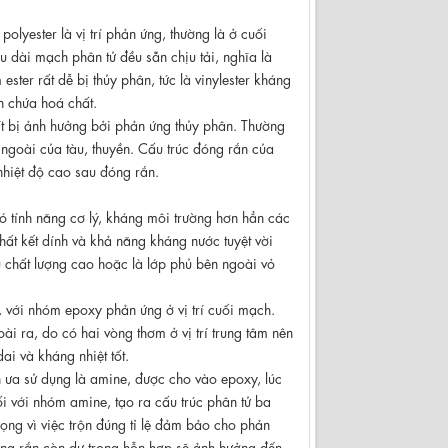
polyester là vị trí phản ứng, thường là ở cuối
u dài mạch phân tử đều sẵn chịu tải, nghĩa là
ester rất dễ bị thủy phân, tức là vinylester kháng
n chứa hoá chất.
er ít bị ảnh hưởng bởi phản ứng thủy phân. Thường
 ngoài của tàu, thuyền. Cấu trúc đóng rắn của
 nhiệt độ cao sau đóng rắn.
có tính năng cơ lý, kháng môi trường hơn hẳn các
chất kết dính và khả năng kháng nước tuyệt vời
àu chất lượng cao hoặc là lớp phủ bên ngoài vỏ
, với nhóm epoxy phản ứng ở vị trí cuối mạch.
 ra, do có hai vòng thơm ở vị trí trung tâm nên
ai và kháng nhiệt tốt.
 ưa sử dụng là amine, được cho vào epoxy, lúc
 với nhóm amine, tạo ra cấu trúc phân tử ba
rọng vì việc trộn đúng tỉ lệ đảm bảo cho phản
óng rắn còn dư trong hỗn hợp sẽ ảnh hưởng đến