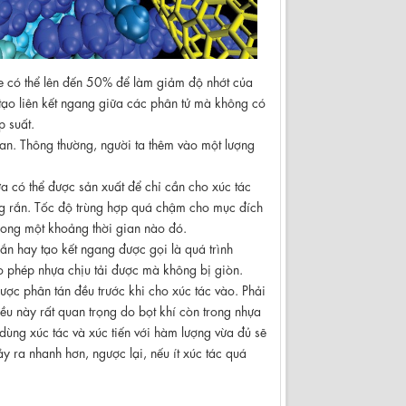
ne có thể lên đến 50% để làm giảm độ nhớt của
tạo liên kết ngang giữa các phân tử mà không có
 suất.
gian. Thông thường, người ta thêm vào một lượng
 có thể được sản xuất để chỉ cần cho xúc tác
óng rắn. Tốc độ trùng hợp quá chậm cho mục đích
trong một khoảng thời gian nào đó.
ắn hay tạo kết ngang được gọi là quá trình
o phép nhựa chịu tải được mà không bị giòn.
ợc phân tán đều trước khi cho xúc tác vào. Phải
ều này rất quan trọng do bọt khí còn trong nhựa
 dùng xúc tác và xúc tiến với hàm lượng vừa đủ sẽ
ảy ra nhanh hơn, ngược lại, nếu ít xúc tác quá