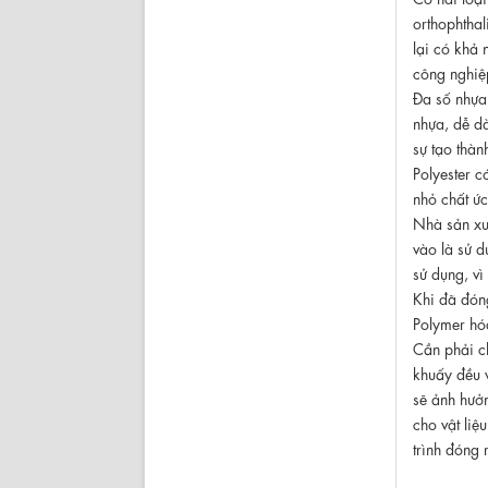
orthophthal
lại có khả 
công nghiệp
Đa số nhựa 
nhựa, dễ dà
sự tạo thà
Polyester c
nhỏ chất ức
Nhà sản xuấ
vào là sử d
sử dụng, vì
Khi đã đóng
Polymer hó
Cần phải ch
khuấy đều v
sẽ ảnh hưởn
cho vật liệ
trình đóng 