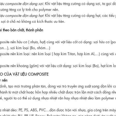
liệu composite độn dạng sợi:
Khi vật liệu tăng cường có dạng sợi, ta gọi 
cường tăng cơ lý tính cho polymer nền.
liệu composite độn dạng hạt:
Khi vật liệu tăng cường có dạng hạt, các tiể
 sợi ở chỗ nó không có kích thước ưu tiên.
ại theo bản chất, thành phần
osite nền hữu cơ ( nhựa, hạt) cùng với vật liệu cốt có dạng: sợi hữu cơ (po
on…), sợi kim loại (Bo, nhôm…)
osite nền kim loại: nền kim loại ( hợp kim Titan, hợp kim Al,…) cùng với đ
osite nền khoáng (gốm) với vật liệu cốt dạng: sợi kim loại (Bo), hạt kim 
TẠO CỦA VẬT LIỆU COMPOSITE
r nền
 dính, tạo môi trường phân tán, đóng vai trò truyền ứng suất sang độn khi có
thành từ một chất hoặc hỗn hợp nhiều chất được trộn lẫn một cách đồng nhất 
tế, người ta có thể sử dụng nhựa nhiệt rắn hay nhựa nhiệt dẻo làm polymer 
 nhiệt dẻo: PE, PS, ABS, PVC…độn được trộn với nhựa, gia công trên máy 
 nhiệt rắn: PU, PP, UF, Epoxy, Polyester không no, gia công dưới áp suất v