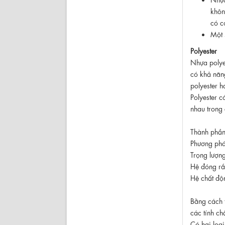
khôn
có c
Một 
Polyester
Nhựa polyes
có khả năng
polyester h
Polyester c
nhau trong 
Thành phần 
Phương phá
Trọng lượng
Hệ đóng rắn
Hệ chất độ
Bằng cách t
các tính ch
Có hai loại