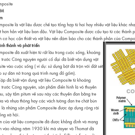
mposite
ỆM
ệm
mposite là vật liệu được chế tạo tổng hợp từ hai hay nhiều vật liệu khác nh
ệt hơn hẳn vật liệu ban đầu. Vật liệu Composite được cấu tạo từ các thà
h cơ học cần thiết và vật liệu nền đảm bảo cho các thành phần của Composi
ình thành và phát triển
mposite đã xuất hiện từ rất lâu trong cuộc sống, khoảng
trước Công nguyên người cổ đại đã biết vận dụng vật
ite vào cuộc sống ( ví dụ: sử dụng bột đá trộn với đất sét
 sự dãn nở trong quá trình nung đồ gốm).
ập đã biết vận dụng vật liệu Composite từ khoảng
trước Công nguyên, sản phẩm điển hình là vỏ thuyền
u, sậy tẩm pitum về sau này các thuyền đan bằng tre
a và nhựa thông hay các vách tường đan tre chát bùn
ạ là những sản phẩm Composite được áp dụng rộng rãi
ống xã hội.
ển của vật liệu composite đã được khẳng định và mang
iến vào những năm 1930 khi mà stayer và Thomat đã
 ứng dụng thành công sợi thuỷ tinh; Fillis và Foster dùng