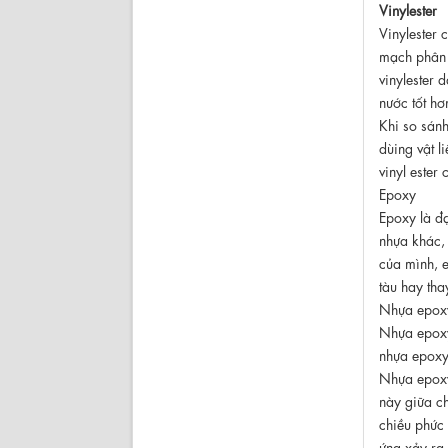
Vinylester
Vinylester 
mạch phân t
vinylester 
nước tốt h
Khi so sánh
dùing vật l
vinyl ester
Epoxy
Epoxy là đạ
nhựa khác, 
của mình, e
tàu hay tha
Nhựa epoxy 
Nhựa epoxy 
nhựa epoxy 
Nhựa epoxy
này giữa c
chiều phức 
ứng xảy ra 