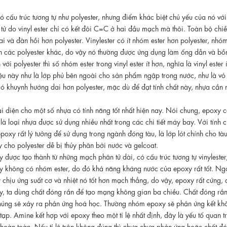
có cấu trúc tương tự như polyester, nhưng điểm khác biệt chủ yếu của nó với 
ử do vinyl ester chỉ có kết đôi C=C ở hai đầu mạch mà thôi. Toàn bộ chiề
dai và đàn hồi hơn polyester. Vinylester có ít nhóm ester hơn polyester, nhóm 
ơn các polyester khác, do vậy nó thường được ứng dụng làm ống dẫn và bồ
 với polyester thì số nhóm ester trong vinyl ester ít hơn, nghĩa là vinyl est
iệu này như là lớp phủ bên ngoài cho sản phẩm ngập trong nước, như là vỏ
 có khuynh hướng dai hơn polyester, mặc dù để đạt tính chất này, nhựa cần
i diện cho một số nhựa có tính năng tốt nhất hiện nay. Nói chung, epoxy 
là loại nhựa được sử dụng nhiều nhất trong các chi tiết máy bay. Với tính 
poxy rất lý tưởng để sử dụng trong ngành đóng tàu, là lớp lót chính cho t
y cho polyester dễ bị thủy phân bởi nước và gelcoat.
được tạo thành từ những mạch phân tử dài, có cấu trúc tương tự vinylester
không có nhóm ester, do đó khả năng kháng nước của epoxy rất tốt. Ngoài
chịu ứng suất cơ và nhiệt nó tốt hơn mạch thẳng, do vậy, epoxy rất cứng, d
, ta dùng chất đóng rắn để tạo mạng không gian ba chiều. Chất đóng rắn
húng sẽ xảy ra phản ứng hoá học. Thường nhóm epoxy sẽ phản ứng kết khối
tạp. Amine kết hợp với epoxy theo một tỉ lệ nhất định, đây là yếu tố quan t
hoàn toàn. Nếu tỉ lệ trộn không đúng thì nhựa chưa phản ứng hoặc chất đ