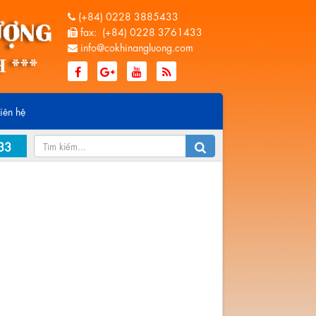
(+84) 0228 3885433
fax: (+84) 0228 3761433
info@cokhinangluong.com
Liên hệ
33