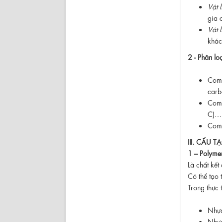
Vật 
gia 
Vật 
khác
2 - Phân lo
Comp
carb
Comp
C)…
Comp
III. CẤU 
1 – Polyme
Là chất kết
Có thể tạo 
Trong thực 
Nhựa
Nhựa