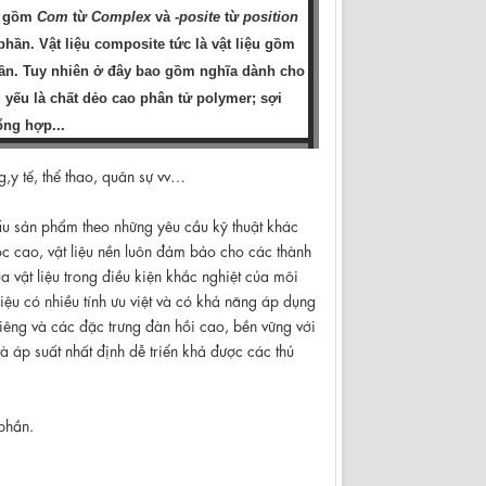
o gồm
Com
từ
Complex
và -
posite
từ
position
phần. Vật liệu composite tức là vật liệu gồm
ần. Tuy nhiên ở đây bao gồm nghĩa dành cho
ủ yếu là chất dẻo cao phân tử polymer; sợi
ổng hợp...
,y tế, thể thao, quân sự vv…
 cấu sản phẩm theo những yêu cầu kỹ thuật khác
 cao, vật liệu nền luôn đảm bảo cho các thành
a vật liệu trong điều kiện khắc nghiệt của môi
iệu có nhiều tính ưu việt và có khả năng áp dụng
 riêng và các đặc trưng đàn hồi cao, bền vững với
à áp suất nhất định dễ triển khả được các thủ
 phần.