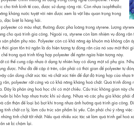
ic cho tính kinh tế cao, được sử dụng rộng rãi. Còn nhựa isophthalic
năng kháng nước tuyệt vời nên được xem là vật liệu quan trọng trong
, đặc biệt là hàng hải.
polyester có màu nhạt, thường được pha loãng trong styrene. Lượng styre
ng cho quá trình gia công. Ngoài ra, styrene còn làm nhiệm vụ đóng rắn 
nh sản phẩm phụ nào. Polyester còn có khả năng ép khuôn mà không cần áp
ó thời gian tồn trữ ngắn là do hiện tượng tự đóng rắn của nó sau một thời 
 chế trong quá trình tổng hợp polyester để ngăn ngừa hiện tượng này.
t có thể cung cấp nhựa ở dạng tự nhiên hay có dùng một số phụ gia. Nhựa
ụng được. Như đã đề cập ở trên, cần phải có thời gian để polyester tự đ
 vậy cần dùng chất xúc tác và chất xúc tiến để đạt độ trùng hợp của nhựa 
 rắn, polyester rất cứng và có khả năng kháng hoá chất. Quá trình đóng r
a. Đây là phản ứng hoá học chỉ có một chiều. Cấu trúc không gian này ch
uẩn bị hỗn hợp nhựa trước khi sử dụng. Nhựa và các phụ gia khác phải đư
à cẩn thận để loại bỏ bọt khí trong nhựa ảnh hưởng quá trình gia công. Đi
g tính chất cơ lý, làm cấu trúc sản phẩm bị yếu. Cần phải chú ý rằng việc
u những tính chất tốt nhất. Nếu quá nhiều xúc tác sẽ làm quá trình gel hoá x
rắn sẽ bị chậm lại.