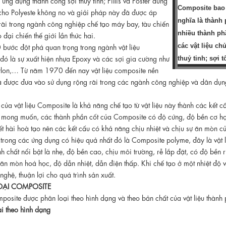
Composite ba
cho Polyeste không no và giải pháp này đã được áp
nghĩa là thành 
rãi trong ngành công nghiệp chế tạo máy bay, tàu chiến
nhiều thành ph
 đại chiến thế giới lần thức hai.
ước đột phá quan trọng trong ngành vật liệu
các vật liệu ch
đó là sự xuất hiện nhựa Epoxy và các sợi gia cường như
thuỷ tinh; sợi t
nylon,… Từ năm 1970 đến nay vật liệu composite nền
ã được đưa vào sử dụng rộng rãi trong các ngành công nghiệp và dân dụng
t của vật liệu Composite là khả năng chế tạo từ vật liệu này thành các kết
 mong muốn, các thành phần cốt của Composite có độ cứng, độ bền cơ học
ết hài hoà tạo nên các kết cấu có khả năng chịu nhiệt và chịu sự ăn mòn củ
trong các ứng dụng có hiệu quả nhất đó là Composite polyme, đây là vật l
ính chất nổi bật là nhẹ, độ bền cao, chịu môi trường, rễ lắp đặt, có độ bền
ăn mòn hoá học, độ dẫn nhiệt, dẫn điện thấp. Khi chế tạo ở một nhiệt độ v
ghệ, thuận lợi cho quá trình sản xuất.
LOẠI COMPOSITE
mposite được phân loại theo hình dạng và theo bản chất của vật liệu thành
ại theo hình dạng