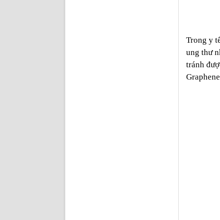
Trong y t
ung thư n
tránh đượ
Graphene 