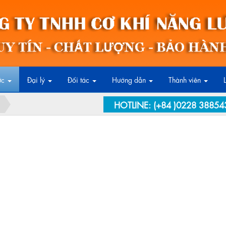
ức
Đại lý
Đối tác
Hướng dẫn
Thành viên
HOTLINE:
(+84 )0228 38854