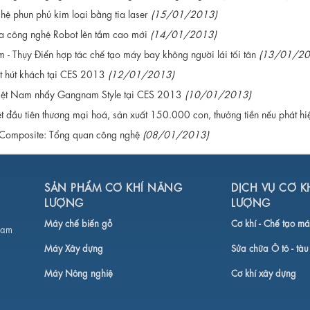
ệ phun phủ kim loại bằng tia laser
(15/01/2013)
a công nghệ Robot lên tầm cao mới
(14/01/2013)
 - Thụy Điển hợp tác chế tạo máy bay không người lái tối tân
(13/01/20
t hút khách tại CES 2013
(12/01/2013)
iệt Nam nhẩy Gangnam Style tại CES 2013
(10/01/2013)
t đầu tiên thương mại hoá, sản xuất 150.000 con, thưởng tiền nếu phát hiệ
u Composite: Tổng quan công nghệ
(08/01/2013)
SẢN PHẨM CƠ KHÍ NĂNG
DỊCH VỤ CƠ K
LƯỢNG
LƯỢNG
Máy chế biến gỗ
Cơ khí -
Chế tạo má
Nam
Máy Xây dựng
Sửa chữa Ô tô - tàu
Máy Nông nghiệ
Cơ khí xây dựng