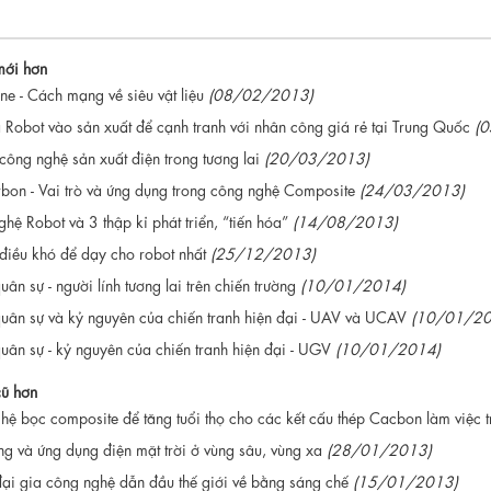
mới hơn
e - Cách mạng về siêu vật liệu
(08/02/2013)
Robot vào sản xuất để cạnh tranh với nhân công giá rẻ tại Trung Quốc
(
ông nghệ sản xuất điện trong tương lai
(20/03/2013)
bon - Vai trò và ứng dụng trong công nghệ Composite
(24/03/2013)
hệ Robot và 3 thập kỉ phát triển, “tiến hóa”
(14/08/2013)
iều khó để dạy cho robot nhất
(25/12/2013)
uân sự - người lính tương lai trên chiến trường
(10/01/2014)
uân sự và kỷ nguyên của chiến tranh hiện đại - UAV và UCAV
(10/01/20
uân sự - kỷ nguyên của chiến tranh hiện đại - UGV
(10/01/2014)
cũ hơn
ệ bọc composite để tăng tuổi thọ cho các kết cấu thép Cacbon làm việc t
g và ứng dụng điện mặt trời ở vùng sâu, vùng xa
(28/01/2013)
ại gia công nghệ dẫn đầu thế giới về bằng sáng chế
(15/01/2013)