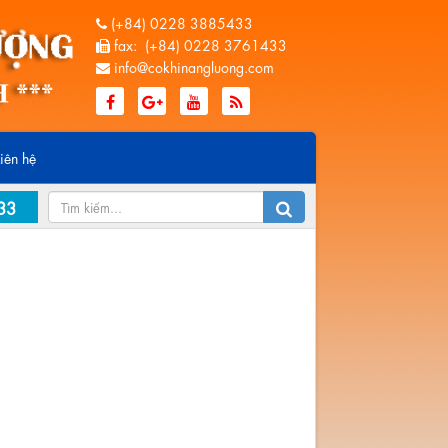
(+84) 0228 3885433
fax: (+84) 0228 3761433
info@cokhinangluong.com
Liên hệ
33