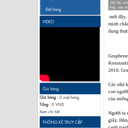
Vật liệu cứ
thép, nhẹ nh
Đặt hàng
mới đây,
VIDEO
minh châu
dụng thực
Graphene 
Konstanti
2010. Gra
Các nhà k
Giỏ hàng
con người
Giỏ hàng :
0
mặt hàng
của miếng
Tổng :
0
VND
Xem chi tiết
Người ta 
giây. Hãn
THỐNG KÊ TRUY CẬP
cạnh tranh