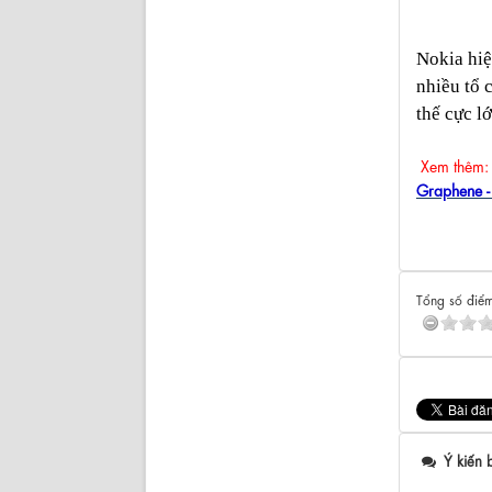
Nokia hiệ
nhiều tổ 
thế cực l
Xem thêm:
Graphene - 
Tổng số điểm
Ý kiến 