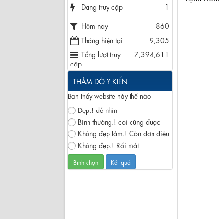
Đang truy cập
1
Hôm nay
860
Tháng hiện tại
9,305
Tổng lượt truy
7,394,611
cập
THẰM DÒ Ý KIẾN
Bạn thấy website này thế nào
Đẹp.! dễ nhìn
Bình thường.! coi cũng được
Không đẹp lắm.! Còn đơn điệu
Không đẹp.! Rối mắt