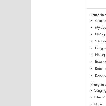
Những tin 
Graphen
Mỹ đưa 
Những c
Sợi Car
Công ng
Những đ
Robot q
Robot q
Robot q
Những tin 
Công ngh
Tiềm năn
Những đ