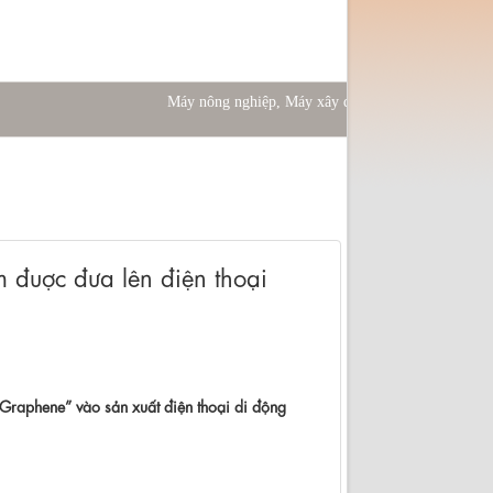
Máy nông nghiệp, Máy
m đuợc đưa lên điện thoại
“Graphene” vào sản xuất điện thoại di động