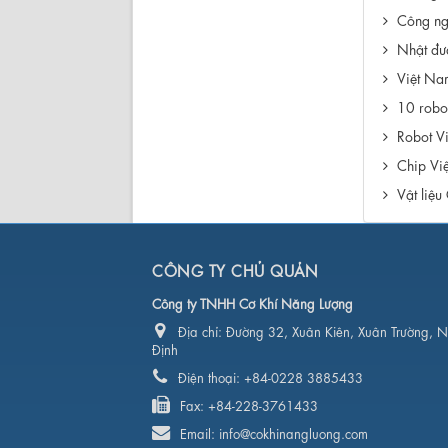
Công ngh
Nhật đư
Việt Nam
10 robo
Robot V
Chip Việ
Vật liệ
CÔNG TY CHỦ QUẢN
Công ty TNHH Cơ Khí Năng Lượng
Địa chỉ:
Đường 32, Xuân Kiên, Xuân Trường, 
Định
Điện thoại:
+84-0228 3885433
Fax:
+84-228-3761433
Email:
info@cokhinangluong.com