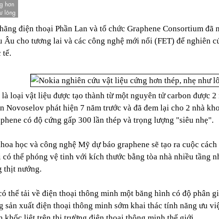
ng hơn
ư lông
 hãng điện thoại Phần Lan và tổ chức Graphene Consortium đã nh
 Âu cho tương lai và các công nghệ mới nổi (FET) để nghiên cứ
 tế.
là loại vật liệu được tạo thành từ một nguyên tử carbon được
n Novoselov phát hiện 7 năm trước và đã đem lại cho 2 nhà kh
phene có độ cứng gấp 300 lần thép và trọng lượng "siêu nhẹ".
hoa học và công nghệ Mỹ dự báo graphene sẽ tạo ra cuộc cách 
 có thể phóng vệ tinh với kích thước bằng tòa nhà nhiều tầng 
 thịt nướng.
có thể tải về điện thoại thông minh một băng hình có độ phân gi
g sản xuất điện thoại thông minh sớm khai thác tính năng ưu vi
 khốc liệt trên thị trường điện thoại thông minh thế giới.