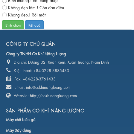
Không đẹp lắm.! Còn đơn điệu
Không đẹp.! Rối mắt
CÔNG TY CHỦ QUẢN
Công ty TNHH Cơ Khí Năng Lượng
Địa chỉ:
Đường 32, Xuân Kiên, Xuân Trường, Nam Định
Điện thoại:
+84-0228 3885433
Fax:
+84-228-3761433
Email:
info@cokhinangluong.com
Website:
http://cokhinangluong.com
SẢN PHẨM CƠ KHÍ NĂNG LƯỢNG
Máy chế biến gỗ
Máy Xây dựng