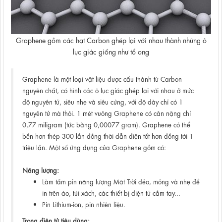
Graphene gồm các hạt Carbon ghép lại với nhau thành những ô
lục giác giống như tổ ong
Graphene là một loại vật liệu được cấu thành từ Carbon
nguyên chất, có hình các ô lục giác ghép lại với nhau ở mức
độ nguyên tử, siêu nhẹ và siêu cứng, với độ dày chỉ có 1
nguyên tử mà thôi. 1 mét vuông Graphene có cân nặng chỉ
0,77 miligram (tức bằng 0,00077 gram). Graphene có thể
bền hơn thép 300 lần đồng thời dẫn điện tốt hơn đồng tới 1
triệu lần. Một số ứng dụng của Graphene gồm có:
Năng lượng:
Làm tấm pin năng lượng Mặt Trời dẻo, mỏng và nhẹ để
in trên áo, túi xách, các thiết bị điện tử cầm tay...
Pin Lithium-ion, pin nhiên liệu.
Trong điện tử tiêu dùng: