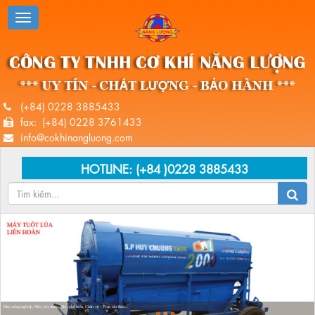
(+84) 0228 3885433
fax: (+84) 0228 3761433
info@cokhinangluong.com
HOTLINE:
(+84 )0228 3885433
Máy nông nghiệp, Máy xây dựng, Máy chế biến, Chân vịt - Trục tàu thủy...