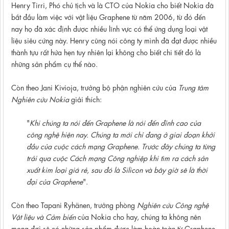
Henry Tirri, Phó chủ tịch và là CTO của Nokia cho biết Nokia đã
bắt đầu làm việc với vật liệu Graphene từ năm 2006, từ đó đến
nay họ đã xác định được nhiều lĩnh vực có thể ứng dụng loại vật
liệu siêu cứng này. Henry cũng nói công ty mình đã đạt được nhiều
thành tựu rất hứa hẹn tuy nhiên lại không cho biết chi tiết đó là
những sản phẩm cụ thể nào.
Còn theo Jani Kivioja, trưởng bộ phận nghiên cứu của
Trung tâm
Nghiên cứu Nokia
giải thích:
"
Khi chúng ta nói đến Graphene là nói đến đỉnh cao của
công nghệ hiện nay. Chúng ta mới chỉ đang ở giai đoạn khởi
đầu của cuộc cách mạng Graphene. Trước đây chúng ta từng
trải qua cuộc Cách mạng Công nghiệp khi tìm ra cách sản
xuất kim loại giá rẻ, sau đó là Silicon và bây giờ sẽ là thời
đại của Graphene
".
Còn theo Tapani Ryhänen, trưởng phòng
Nghiên cứu Công nghệ
Vật liệu và Cảm biến
của Nokia cho hay, chúng ta không nên
mong đợi sẽ có những sản phẩm được làm hoàn toàn từ Graphene.