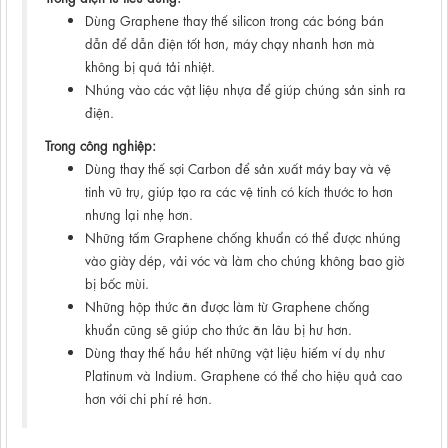
Dùng Graphene thay thế silicon trong các bóng bán
dẫn để dẫn điện tốt hơn, máy chạy nhanh hơn mà
không bị quá tải nhiệt.
Nhúng vào các vật liệu nhựa để giúp chúng sản sinh ra
điện.
Trong công nghiệp:
Dùng thay thế sợi Carbon để sản xuất máy bay và vệ
tinh vũ trụ, giúp tạo ra các vệ tinh có kích thước to hơn
nhưng lại nhẹ hơn.
Những tấm Graphene chống khuẩn có thể được nhúng
vào giày dép, vải vóc và làm cho chúng không bao giờ
bị bốc mùi.
Những hộp thức ăn được làm từ Graphene chống
khuẩn cũng sẽ giúp cho thức ăn lâu bị hư hơn.
Dùng thay thế hầu hết những vật liệu hiếm ví dụ như
Platinum và Indium. Graphene có thể cho hiệu quả cao
hơn với chi phí rẻ hơn.