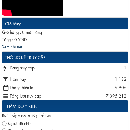
Giỏ hàng
Giỏ hàng :
0
mặt hàng
Tổng :
0
VND
Xem chi tiết
THỐNG KÊ TRUY CẬP
Đang truy cập
1
Hôm nay
1,132
Tháng hiện tại
9,906
Tổng lượt truy cập
7,395,212
THẰM DÒ Ý KIẾN
Bạn thấy website này thế nào
Đẹp.! dễ nhìn
Bình thường.! coi cũng được