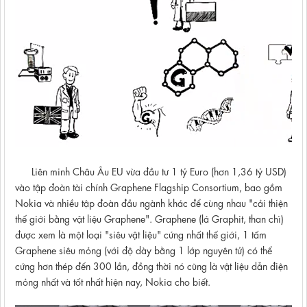
Liên minh Châu Âu EU vừa đầu tư 1 tỷ Euro (hơn 1,36 tỷ USD)
vào tập đoàn tài chính Graphene Flagship Consortium, bao gồm
Nokia và nhiều tập đoàn đầu ngành khác để cùng nhau "cải thiện
thế giới bằng vật liệu Graphene". Graphene (lá Graphit, than chì)
được xem là một loại "siêu vật liệu" cứng nhất thế giới, 1 tấm
Graphene siêu mỏng (với độ dày bằng 1 lớp nguyên tử) có thể
cứng hơn thép đến 300 lần, đồng thời nó cũng là vật liệu dẫn điện
mỏng nhất và tốt nhất hiện nay, Nokia cho biết.