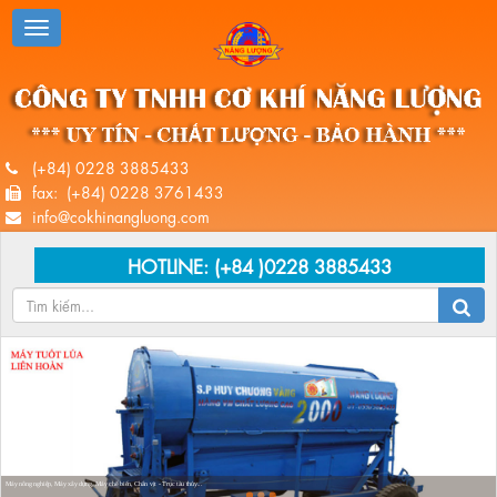
(+84) 0228 3885433
fax: (+84) 0228 3761433
info@cokhinangluong.com
HOTLINE:
(+84 )0228 3885433
Máy nông nghiệp, Máy xây dựng, Máy chế biến, Chân vịt - Trục tàu thủy...