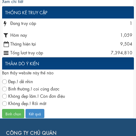
Xem chi tiết
THỐNG KÊ TRUY CẬP
Đang truy cập
1
Hôm nay
1,059
Tháng hiện tại
9,504
Tổng lượt truy cập
7,394,810
THẰM DÒ Ý KIẾN
Bạn thấy website này thế nào
Đẹp.! dễ nhìn
Bình thường.! coi cũng được
Không đẹp lắm.! Còn đơn điệu
Không đẹp.! Rối mắt
CÔNG TY CHỦ QUẢN