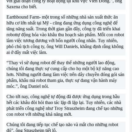
với giai đoạn công ty hoạt động tại khu vực Viễn Đông.”, ông
Saxena cho biết.
Earthbound Farm- một trong số những nhà sản xuất thức ăn
hữu cơ lớn nhất tại Mỹ - cũng đang ứng dụng công nghệ để
tăng năng suất. Trong thời gian gần đây, công ty đã triển khai
robottự động hóa vào khâu thu hoạch sản phẩm. Mỗi con robot
làm việc tương đương với bốn người công nhân. Tuy nhiên,
phó chủ tịch công ty, ông Will Daniels, khẳng định rằng không
ai ở đây mất việc làm.
“Thay vì sử dụng robot để thay thế những người lao động,
chúng tôi đang thực sự cung cấp cho họ một bộ kỹ năng cao
hơn. Những người đang làm việc trên dây chuyền đóng gói sản
phẩm, khâu mà robot tham gia, thực sự đang vận hành máy
móc.”, ông Daniel nói.
Cho tới nay, công nghệ tự động đã được ứng dụng trong hầu
hết các khâu đòi hỏi thao tác lặp đi lặp lại. Tuy nhiên, các nhà
phát triển công nghệ như Troy Straszheim đang chế tạo những
con robot với những khả năng mới.
Chúng tôi đang tiếp tục chế tạo não và mắt cho những robot
đó”, ông Straszheim tiết lộ.