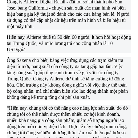
Công ty Altierre Digital Retail - đặt trụ sở tại thành phố San
Jose, bang California - chuyên sản xuất các màn hình và biển
hiệu bảng giá kỹ thuật số dành cho các cửa hàng bán lẻ. Người
sử dụng có thể cập nhật dữ liệu trên màn hình và biển hiệu từ
một máy tính.
Hiên nay, Altierre thuê từ 50 đến 60 người, ít hơn hồi hoạt động
tại Trung Quốc, và mức lương trả cho công nhân là 10
USD/giờ.
Ông Saxena cho biết, bằng việc ứng dụng các trạm kiểm tra
điện tử mới, năng suất của công ty đã tăng gấp hai lần. Việc
tăng năng suất giúp ông cạnh tranh về giá với các công ty
Trung Quốc. Công ty Altierre dự tính sẽ tăng cường tự động
hóa. Chủ trương này không đồng nghĩa với việc thay thế toàn
bộ công nhân, mà chỉ nhằm biến sức lao động thành một phần
không đáng kể trong tổng chi phí sản xuất.
“Hiện nay, chúng tôi có thể nâng cao năng lực sản xuất, do đó
chúng tôi có thể nhận được thêm nhiều cơ hội kinh doanh,
nhiều khả năng gia công sản phẩm, giảm số lượng người lao
động trên mỗi đơn vị diện tích. Thực tế này chứng minh rằng,
chúng tôi đang sở hữu phương thức sản xuất hiệu quả hơn so