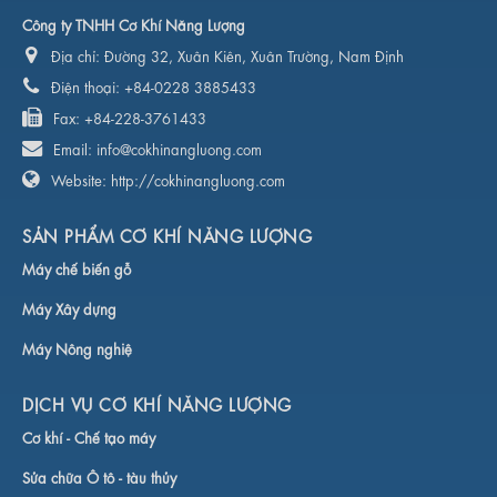
Công ty TNHH Cơ Khí Năng Lượng
Địa chỉ:
Đường 32, Xuân Kiên, Xuân Trường, Nam Định
Điện thoại:
+84-0228 3885433
Fax:
+84-228-3761433
Email:
info@cokhinangluong.com
Website:
http://cokhinangluong.com
SẢN PHẨM CƠ KHÍ NĂNG LƯỢNG
Máy chế biến gỗ
Máy Xây dựng
Máy Nông nghiệ
DỊCH VỤ CƠ KHÍ NĂNG LƯỢNG
Cơ khí -
Chế tạo máy
Sửa chữa Ô tô - tàu thủy