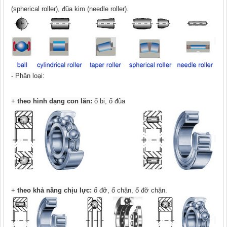
(spherical roller), đũa kim (needle roller).
- Phân loại:
+
theo hình dạng con lăn:
ổ bi, ổ đũa
+
theo khả năng chịu lực:
ổ đỡ, ổ chặn, ổ đỡ chặn.