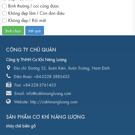
Bình thường.! coi cũng được
Không đẹp lắm.! Còn đơn điệu
Không đẹp.! Rối mắt
CÔNG TY CHỦ QUẢN
Công ty TNHH Cơ Khí Năng Lượng
Địa chỉ:
Đường 32, Xuân Kiên, Xuân Trường, Nam Định
Điện thoại:
+84-0228 3885433
Fax:
+84-228-3761433
Email:
info@cokhinangluong.com
Website:
http://cokhinangluong.com
SẢN PHẨM CƠ KHÍ NĂNG LƯỢNG
Máy chế biến gỗ