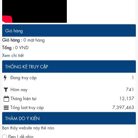
Giỏ hàng
Giỏ hàng :
0
mặt hàng
Tổng :
0
VND
Xem chi tiết
THỐNG KÊ TRUY CẬP
Đang truy cập
1
Hôm nay
741
Tháng hiện tại
12,157
Tổng lượt truy cập
7,397,463
THẰM DÒ Ý KIẾN
Bạn thấy website này thế nào
Đẹp.! dễ nhìn