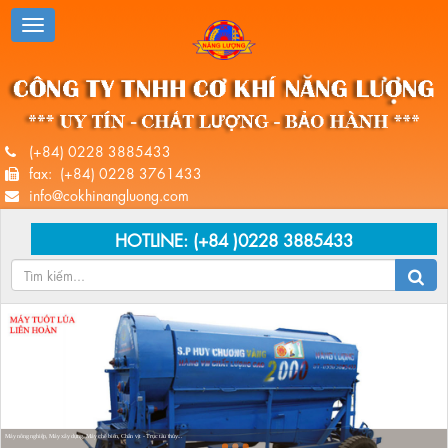
(+84) 0228 3885433
fax: (+84) 0228 3761433
info@cokhinangluong.com
HOTLINE:
(+84 )0228 3885433
Máy nông nghiệp, Máy xây dựng, Máy chế biến, Chân vịt - Trục tàu thủy...