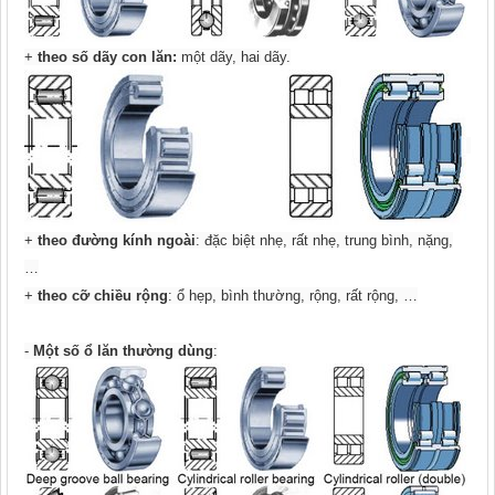
+
theo số dãy con lăn:
một dãy, hai dãy.
+
theo đường kính ngoài
: đặc biệt nhẹ, rất nhẹ, trung bình, nặng,
…
+
theo cỡ chiều rộng
: ổ hẹp, bình thường, rộng, rất rộng, …
-
Một số ổ lăn thường dùng
: