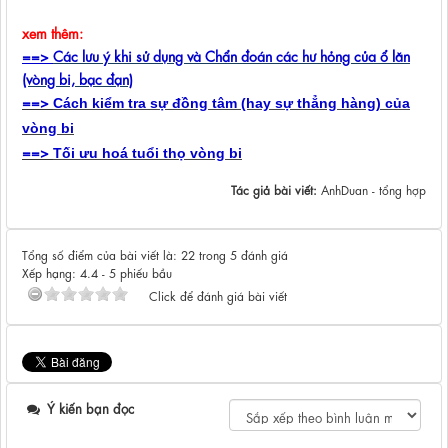
xem thêm:
==>
Các lưu ý khi sử dụng và Chẩn đoán các hư hỏng của ổ lăn
(vòng bi, bạc đạn)
==>
Cách kiểm tra sự đồng tâm (hay sự thẳng hàng) của
vòng bi
==>
Tối ưu hoá tuổi thọ vòng bi
Tác giả bài viết:
AnhDuan - tổng hợp
Tổng số điểm của bài viết là: 22 trong 5 đánh giá
Xếp hạng:
4.4
-
5
phiếu bầu
Click để đánh giá bài viết
Ý kiến bạn đọc