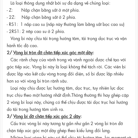
Là loại thông dụng nhất bởi sự đa dạng về chủng loại:
- Z: Nắp chặn bằng sắt ở một phía.
- 2Z: Nắp chặn bằng sắt ở 2 phía.
- RS1: 1 nắp cao su (nắp này thường làm bằng sắt bọc cao su)
- 2RS1: 2 năp cao su ở 2 phía.
Vòng bi này chịu tải trọng hướng tâm, tải trọng dọc trục và vận
hành tốc độ cao.
2/
Vòng bi tròn đỡ chặn tiếp xúc góc một dãy
:
Các rãnh chạy của vành trong và vành ngoài được chế tạo với
góc tiếp xúc. Vòng bi này là loại không thể tách rời. Các viên bi
được lắp vào kết cấu vòng trong đối diện, số bi được lắp nhiều
hơn so với vòng bi tròn rãnh sâu.
Loại này chịu được lực hướng tâm, dọc trục, tuy nhiên lực dọc
trục chịu theo một hướng nhất định.Thông thường thì hay ghép cặp
2 vòng bi loại này, chúng có thể chịu được tải dọc trục hai hướng
do tải trong hướng tâm sinh ra.
3/
Vòng bi đỡ chặn tiếp xúc góc 2 dãy
:
Cấu trúc vòng bi này tương tự gần như gắn 2 vòng bi tròn đỡ
chặn tiếp xúc góc một dãy ghép theo kiểu lưng đối lưng.
Những loại vòng bi này có thể chịu tải hướng tâm, lực moment và