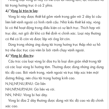
tải trọng hướng trục ở cả 2 phía.
4/
Vòng bi tròn tự lựa
:
Vòng bi này được thiết kế gồm vành trong gắn với 2 dãy bi cầu
liên kết vành ngoài có hình rãnh cầu. Nhờ kiểu thiết kế này, vòng
bi có thể hoạt động trong điều kiện có sự lệch trục. Thích hợp với
trục dài, nơi gối đỡ khó có thể định vị chính xác. Loại này thường
có thể có lỗ côn và được lắp với ống lót côn.
Dùng trong những ứng dụng tải trọng hướng trục thấp nhờ sự hỗ
trợ nhẹ dọc trục của viên bi bởi rãnh chạy vành ngoài.
4/
Vòng bi đũa trụ
:
Cấu trúc của loại vòng bi đũa trụ là loại đơn giản nhất trong tất
cả các loại vòng bi hướng tâm. Thường được dùng những ứng dụng
tốc độ cao. Bởi vành trong, vành ngoài và trục tiếp xúc trên một
đường thẳng, nên chịu tải trọng hướng kính cao.
N,NJ,NF,NU,RNU: Gờ liền
NH,NP,NUP,NUH: Gờ liền và rời.
NN, NNU: Vòng bi hai dãy.
Vòng bi đũa 2 dãy thường được dùng với tốc độ cao và độ chính
xác cao.