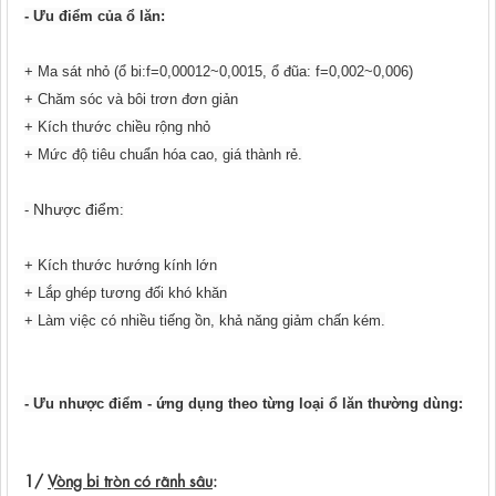
- Ưu điểm của ổ lăn:
+ Ma sát nhỏ (ổ bi:f=0,00012~0,0015, ổ đũa: f=0,002~0,006)
+ Chăm sóc và bôi trơn đơn giản
+ Kích thước chiều rộng nhỏ
+ Mức độ tiêu chuẩn hóa cao, giá thành rẻ.
Nhược điểm
-
:
+ Kích thước hướng kính lớn
+ Lắp ghép tương đối khó khăn
+ Làm việc có nhiều tiếng ồn, khả năng giảm chấn kém.
- Ưu nhược điểm - ứng dụng theo từng loại ổ lăn thường dùng:
1/
Vòng bi tròn có rãnh sâu
: